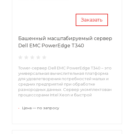
Заказать
Башенный масштабируемый сервер
Dell EMC PowerEdge T340
Tower-сервер Dell EMC PowerEdge T340 – это
универсальная вычислительная платформа
для удовлетворения потребностей малых и
средних предприятий при обработке
разнородных данных. Сервер укомплектован
процессорами Intel Xeon и быстрой
оперативной памятью DDR4, что позволяет
работать со стандартными офисными
•
Цена — по запросу
нагрузками на качественно новом уровне.