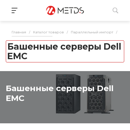
Главная
/
Каталог товаров
/
Параллельный импорт
/
Серв
Башенные серверы Dell
EMC
Башенные серверы Dell
EMC