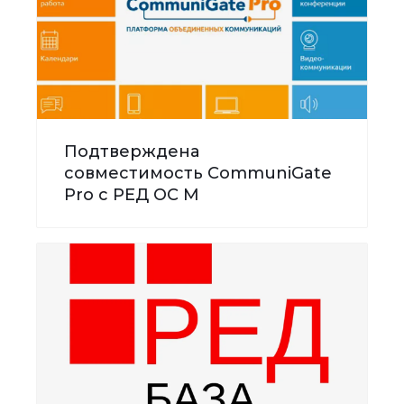
Подтверждена
совместимость CommuniGate
Pro с РЕД ОС М