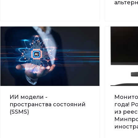
альтер
ИИ модели -
Монито
пространства состояний
года! 
(SSMS)
из реес
Минпро
иностра