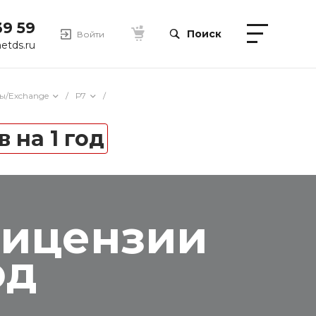
39 59
Поиск
Войти
etds.ru
ы/Exchange
/
Р7
/
 на 1 год
лицензии
од