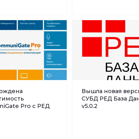
рждена
Вышла новая верс
тимость
СУБД РЕД База Дан
iGate Pro с РЕД
v5.0.2