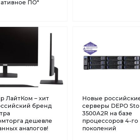
нативное ПО"
р ЛайтКом – хит
Новые российски
Российский бренд
серверы DEPO St
тра
3500А2R на базе
мторга дешевле
процессоров 4-го 
нных аналогов!
поколений