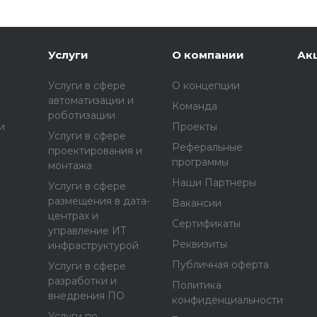
Услуги
О компании
Ак
Услуги в сфере
О концепции
автоматизации и
Команда
роботизации
и
Проекты
Услуги в сфере
Реферальные
проектирования и
программы
монтажа
Наши Партнеры
Услуги в сфере
размещения в дата-
Вакансии
центрах и
Сертификаты
управление ИТ
Реквизиты
инфраструктурой
Публичная оферта
Услуги в сфере
разработки и
Политика
внедрения ПО
конфиденциальности
Услуги по