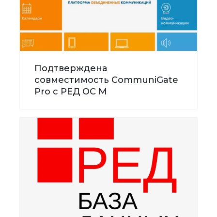
Подтверждена
совместимость CommuniGate
Pro с РЕД ОС М