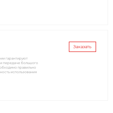
Заказать
рии гарантируют
при передаче большого
еобходимо правильно
жность использования