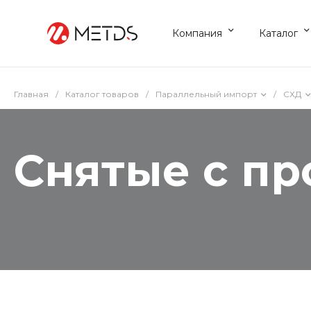
Компания
Каталог
Главная
/
Каталог товаров
/
Параллельный импорт
/
СХД
Снятые с пр