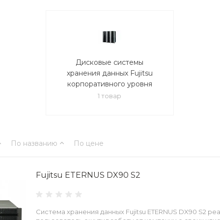
Дисковые системы
хранения данных Fujitsu
корпоративного уровня
1 товар
По названию
По цене
Fujitsu ETERNUS DX90 S2
Система хранения данных Fujitsu ETERNUS DX90 S2 реа