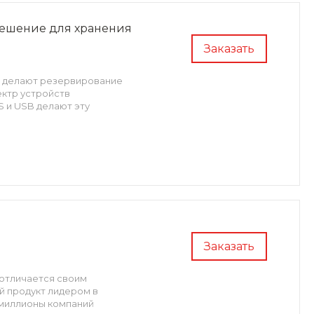
 решение для хранения
Заказать
XF делают резервирование
ектр устройств
 и USB делают эту
Заказать
 отличается своим
й продукт лидером в
 миллионы компаний