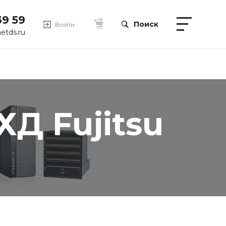
39 59
Поиск
Войти
etds.ru
Д Fujitsu