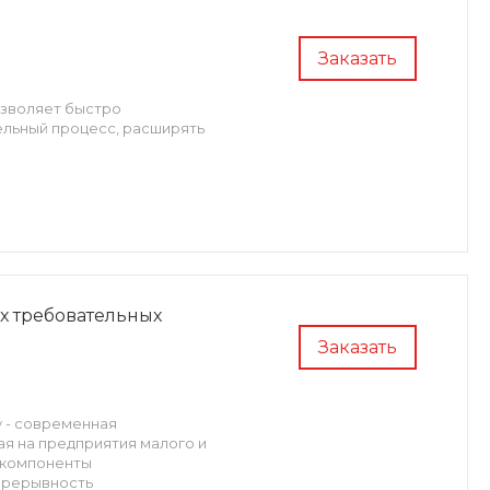
Заказать
озволяет быстро
ельный процесс, расширять
х требовательных
Заказать
ay - современная
я на предприятия малого и
е компоненты
прерывность