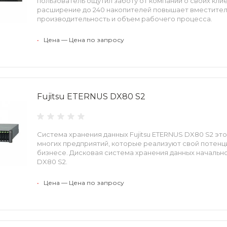
пользователь ощутил заботу от компании о своих кли
расширение до 240 накопителей повышает вместител
производительность и объем рабочего процесса.
•
Цена — Цена по запросу
Fujitsu ETERNUS DX80 S2
Система хранения данных Fujitsu ETERNUS DX80 S2 э
многих предприятий, которые реализуют свой потенц
бизнесе. Дисковая система хранения данных начально
DX80 S2.
•
Цена — Цена по запросу