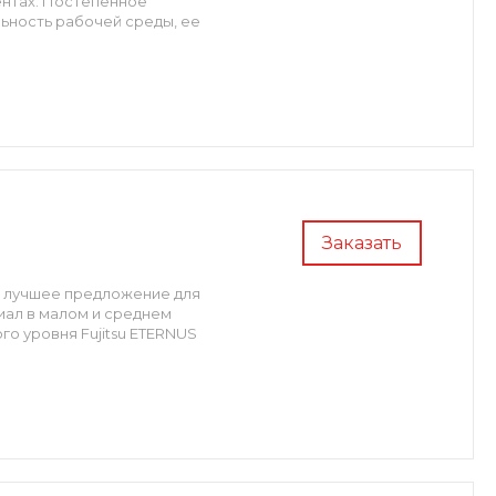
ентах. Постепенное
ьность рабочей среды, ее
Заказать
то лучшее предложение для
иал в малом и среднем
го уровня Fujitsu ETERNUS