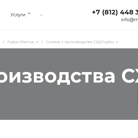
+7 (812) 448 
...
Услуги
info@m
/
Fujitsu Eternus
/
Снятые с производства СХД Fujitsu
оизводства СХ