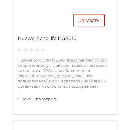
Заказать
Huawei EchoLife HG8010
Huawei EchoLife HG8010 представляет собой
современное устройство поддерживающее
технологию GPON для обеспечения
широкополосного доступа домашних
пользователей и пользователей небольших
организаций. Устройство поддерживает
развертывание FTTH и позволяет решать не
только текущие задачи, но и задачи будущего.
•
Цена — по запросу