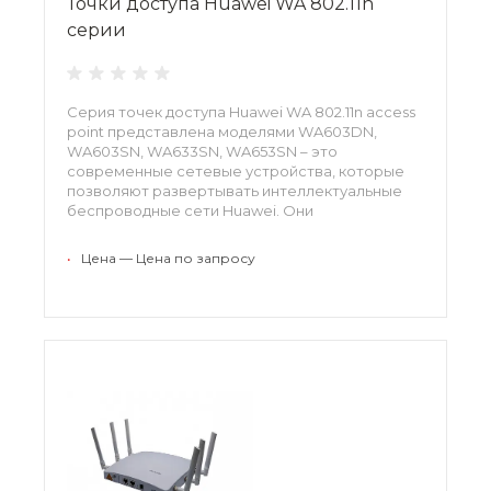
Точки доступа Huawei WA 802.11n
серии
Серия точек доступа Huawei WA 802.11n access
point представлена моделями WA603DN,
WA603SN, WA633SN, WA653SN – это
современные сетевые устройства, которые
позволяют развертывать интеллектуальные
беспроводные сети Huawei. Они
обеспечивают отличную производительность
и характеризуются превосходными
•
Цена — Цена по запросу
средствами масштабирования. С их помощью
легко построить эффективную
инфраструктуру.