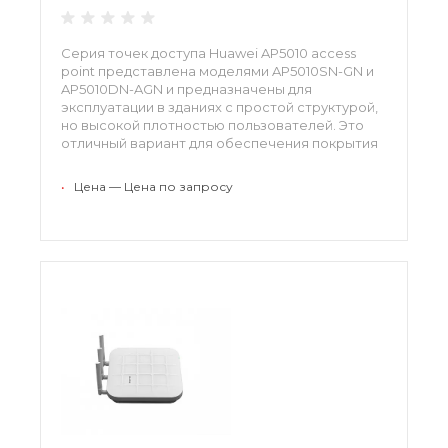
Серия точек доступа Huawei AP5010 access
point представлена моделями AP5010SN-GN и
AP5010DN-AGN и предназначены для
эксплуатации в зданиях с простой структурой,
но высокой плотностью пользователей. Это
отличный вариант для обеспечения покрытия
беспроводной сети в конференц-залах,
ресторанах и других аналогичных условиях.
•
Цена — Цена по запросу
Точки доступа надежны и обладают
компактными размерами.