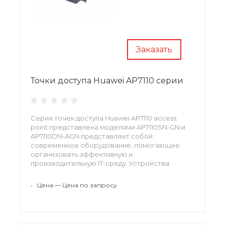
Заказать
Точки доступа Huawei AP7110 серии
Серия точек доступа Huawei AP7110 access
point представлена моделями AP7110SN-GN и
AP7110DN-AGN представляет собой
современное оборудование, помогающее
организовать эффективную и
производительную IT-среду. Устройства
подходят для использования в медицинских
учреждения, выставочных центрах и
•
Цена — Цена по запросу
промышленных предприятиях. Устройства
гарантируют безопасность и надежность
услуг.