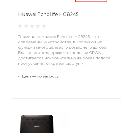
Huawei EchoLife HG8245
Терминалы Huawei EchoLife HG8245 – это
современные устройства, выполняющие
функции многоцелевого домашнего шлюза.
Благодаря поддержке технологии GPON
достигается исключительно широкая полоса
пропускания, открывая доступ к
высокопроизводительным возможностям
маршрутизации для оптимизации работы.
•
Цена — по запросу