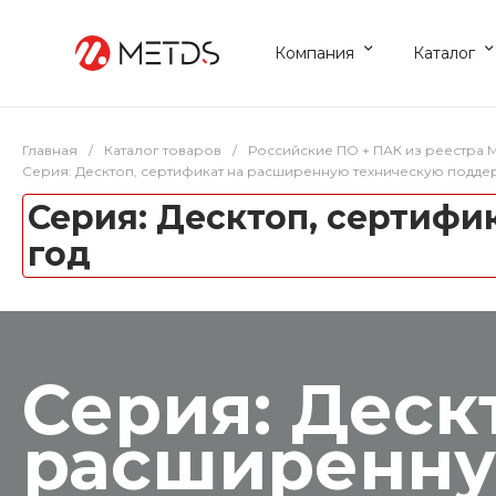
Компания
Каталог
Главная
/
Каталог товаров
/
Российские ПО + ПАК из реестра
Серия: Десктоп, сертификат на расширенную техническую поддерж
Серия: Десктоп, сертифи
год
Серия: Деск
расширенну