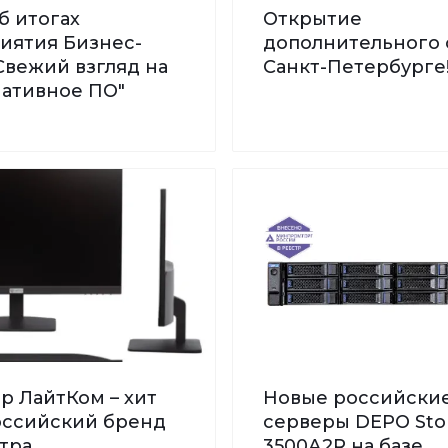
б итогах
Открытие
иятия Бизнес-
дополнительного 
Свежий взгляд на
Санкт-Петербурге
нативное ПО"
р ЛайтКом – хит
Новые российски
Российский бренд
серверы DEPO St
тра
3500А2R на базе