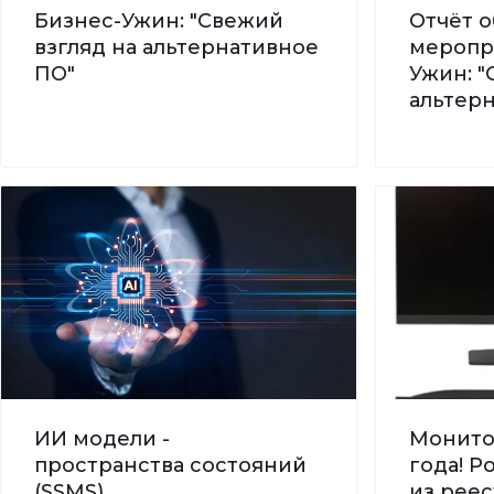
Бизнес-Ужин: "Свежий
Отчёт о
взгляд на альтернативное
меропр
ПО"
Ужин: "
альтер
ИИ модели -
Монито
пространства состояний
года! 
(SSMS)
из реес