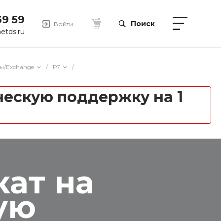
39 59
Поиск
Войти
etds.ru
ы/Exchange
/
Р7
/
ческую поддержку на 1
кат на
ую