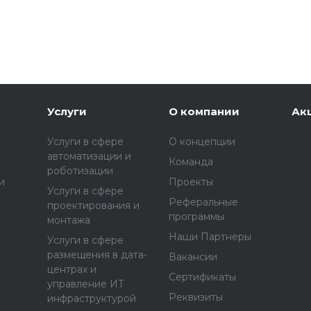
Услуги
О компании
Ак
Услуги в сфере
О концепции
автоматизации и
Команда
роботизации
и
Проекты
Услуги в сфере
Реферальные
проектирования и
программы
монтажа
Наши Партнеры
Услуги в сфере
размещения в дата-
Вакансии
центрах и
Сертификаты
управление ИТ
Реквизиты
инфраструктурой