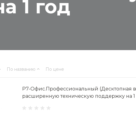
а 1 год
По названию
По цене
Р7-Офис.Профессиональный (Десктопная ве
расширенную техническую поддержку на 1