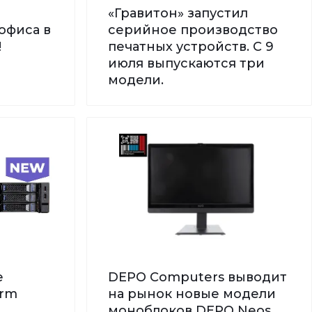
«Гравитон» запустил
офиса в
серийное производство
!
печатных устройств. С 9
июля выпускаются три
модели.
е
DEPO Computers выводит
orm
на рынок новые модели
моноблоков DEPO Neos,