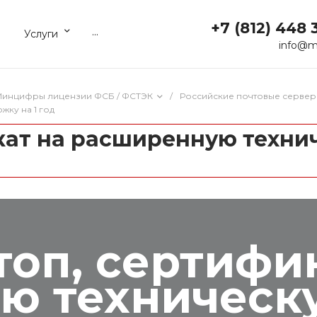
+7 (812) 448 
...
Услуги
info@m
 Минцифры лицензии ФСБ / ФСТЭК
/
Российские почтовые сервер
ку на 1 год
кат на расширенную техни
топ, сертифи
ю техническ