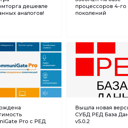
мторга дешевле
процессоров 4-го 
нных аналогов!
поколений
рждена
Вышла новая верс
тимость
СУБД РЕД База Дан
iGate Pro с РЕД
v5.0.2