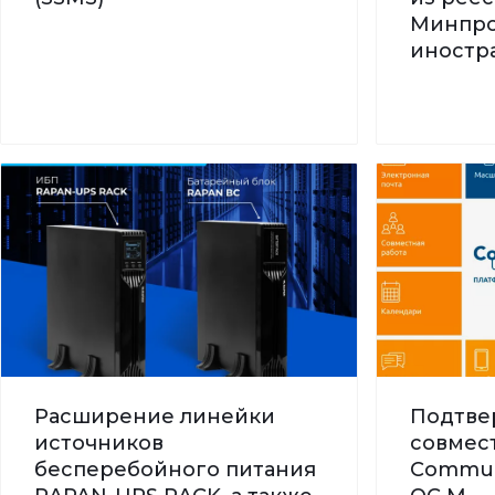
Минпро
иностра
Расширение линейки
Подтве
источников
совмес
бесперебойного питания
Commun