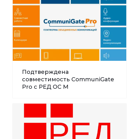
Подтверждена
совместимость CommuniGate
Pro с РЕД ОС М