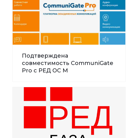
Подтверждена
совместимость CommuniGate
Pro с РЕД ОС М