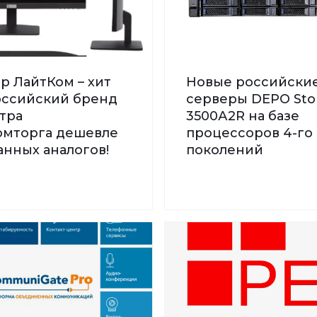
р ЛайтКом – хит
Новые российски
Российский бренд
серверы DEPO St
тра
3500А2R на базе
мторга дешевле
процессоров 4-го 
нных аналогов!
поколений