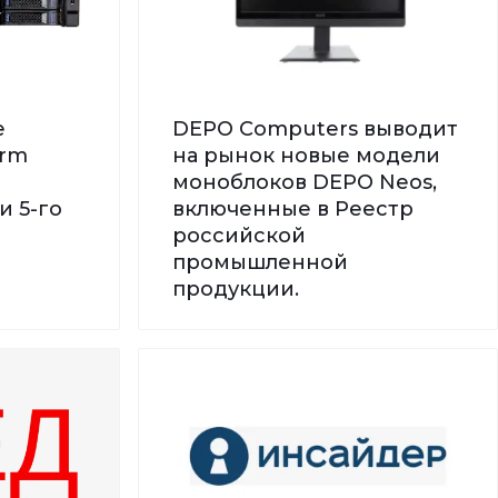
е
DEPO Computers выводит
orm
на рынок новые модели
моноблоков DEPO Neos,
и 5-го
включенные в Реестр
российской
промышленной
продукции.