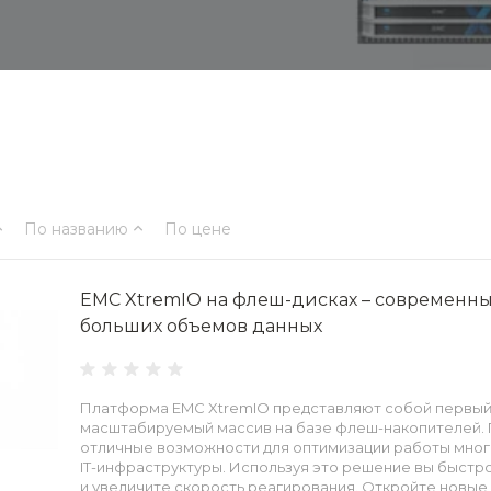
По названию
По цене
EMC XtremIO на флеш-дисках – современн
больших объемов данных
Платформа EMC XtremIO представляют собой первый 
масштабируемый массив на базе флеш-накопителей.
отличные возможности для оптимизации работы мног
IT-инфраструктуры. Используя это решение вы быст
и увеличите скорость реагирования. Откройте новые