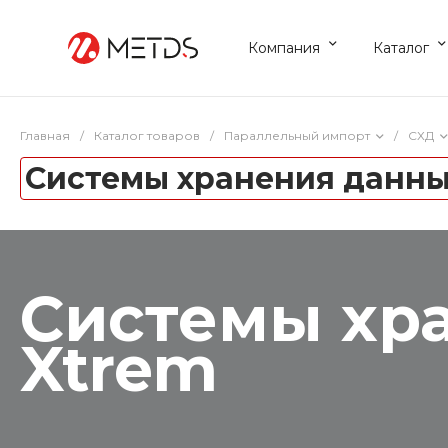
Компания
Каталог
Главная
/
Каталог товаров
/
Параллельный импорт
/
СХД
Системы хранения данны
Системы хр
Xtrem