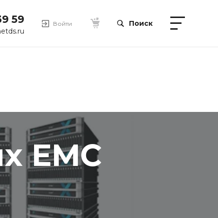
39 59
Поиск
Войти
etds.ru
ых EMC