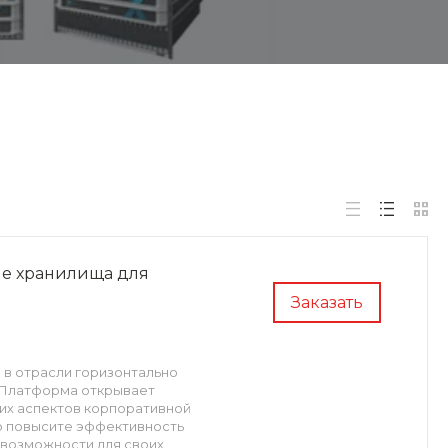
ые хранилища для
Заказать
в отрасли горизонтально
 Платформа открывает
их аспектов корпоративной
ро повысите эффективность
 возможности для своих