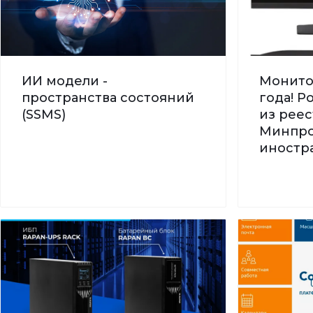
ИИ модели -
Монито
пространства состояний
года! 
(SSMS)
из реес
Минпро
иностра