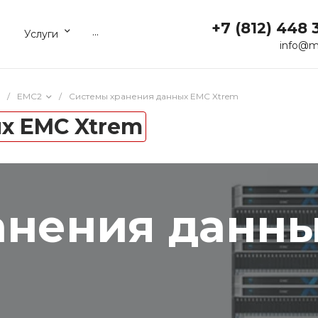
+7 (812) 448 
...
Услуги
info@m
/
EMC2
/
Системы хранения данных EMC Xtrem
х EMC Xtrem
анения данн