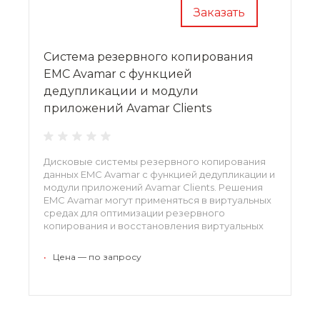
Заказать
Система резервного копирования
EMC Avamar с функцией
дедупликации и модули
приложений Avamar Clients
Дисковые системы резервного копирования
данных EMC Avamar с функцией дедупликации и
модули приложений Avamar Clients. Решения
EMC Avamar могут применяться в виртуальных
средах для оптимизации резервного
копирования и восстановления виртуальных
машин на уровне образов и гостевых ОС. EMC
Avamar хорошо интегрированы с VMware
•
Цена — по запросу
vCenter, VMware vStorage API и Microsoft Hyper-
V.