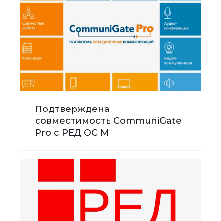
Подтверждена
совместимость CommuniGate
Pro с РЕД ОС М