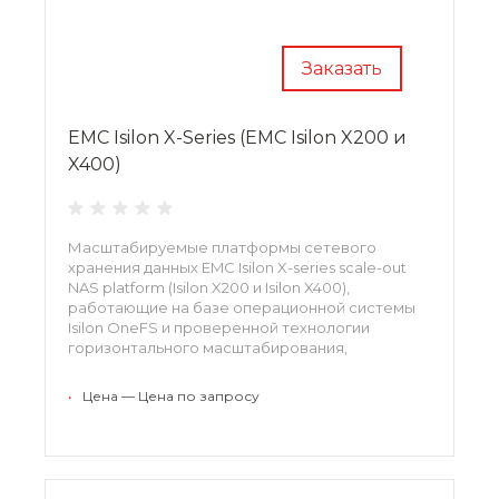
Заказать
EMC Isilon X-Series (EMC Isilon X200 и
X400)
Масштабируемые платформы сетевого
хранения данных EMC Isilon X-series scale-out
NAS platform (Isilon X200 и Isilon X400),
работающие на базе операционной системы
Isilon OneFS и проверенной технологии
горизонтального масштабирования,
позволяют ускорить доступ к огромным
объемам важнейших данных одновременно и
•
Цена — Цена по запросу
последовательно, существенно сокращая при
этом затраты и снижая сложность системы.