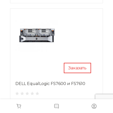
настраивать аппарат под нужные темпы
работы на расстоянии.
Заказать
DELL EqualLogic FS7600 и FS7610
Сетевые системы хранения данных DELL
EqualLogic FS7600 и FS7610 создают
высокомасштабируемую платформу