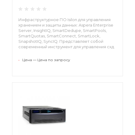
Инфраструктурное ПО Isilon для управления
хранением и защиты данных: Aspera Enterprise
Server, InsightIQ, SmartDedupe, SmartPools,
SmartQuotas, SmartConnect, SmartLock,
SnapshotIQ, SyncIQ. Представляет собой
современный инструмент для управления схд.
Эти программные решения позволяют
оптимизировать использование аппаратных
•
Цена — Цена по запросу
ресурсов хранения, лучше контролировать
расходы и защищать корпоративные
информационные ресурсы.