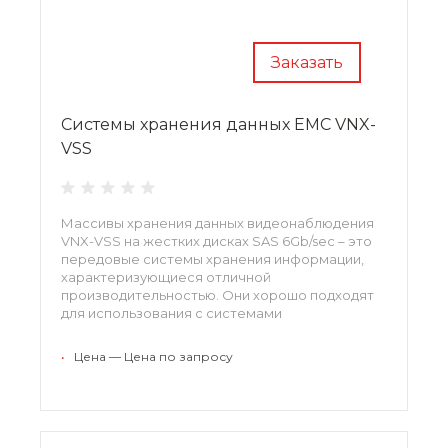
Заказать
Системы хранения данных EMC VNX-
VSS
Массивы хранения данных видеонаблюдения
VNX-VSS на жестких дисках SAS 6Gb/sec – это
передовые системы хранения информации,
характеризующиеся отличной
производительностью. Они хорошо подходят
для использования с системами
видеонаблюдения. Системы просты в
развертывании и поддеживают работу с
•
Цена — Цена по запросу
разными приложениями. В основе этих
массивов лежит инновационная платформа,
гарантирующая высокую доступность и
эффективность.