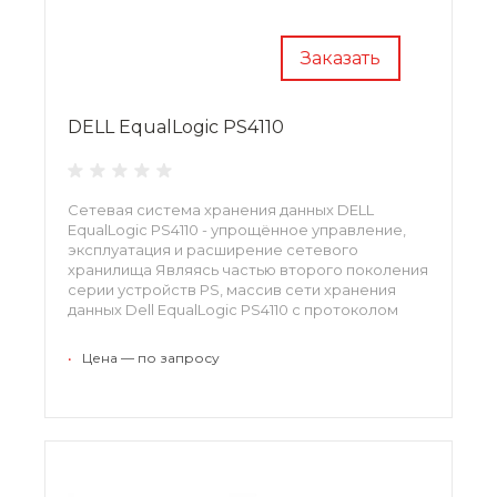
Заказать
DELL EqualLogic PS4110
Сетевая система хранения данных DELL
EqualLogic PS4110 - упрощённое управление,
эксплуатация и расширение сетевого
хранилища Являясь частью второго поколения
серии устройств PS, массив сети хранения
данных Dell EqualLogic PS4110 с протоколом
iSCSI укомплектован новыми функциональными
возможностями и технологиями, которые
•
Цена — по запросу
позволяют упростить ваш дата-центр и
оптимизировать эффективность хранения
данных.