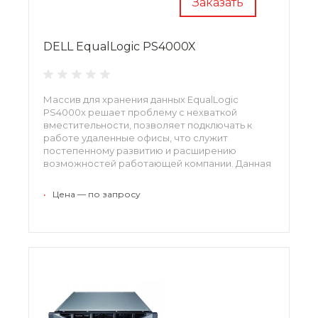
Заказать
DELL EqualLogic PS4000X
Массив для хранения данных EqualLogic
PS4000x решает проблему с нехваткой
вместительности, позволяет подключать к
работе удаленные офисы, что служит
постепенному развитию и расширению
возможностей работающей компании. Данная
СХД подвергается быстрой настройке, при
входе в администраторскую панель
•
Цена — по запросу
пользователь получает множество
возможностей, в том числе увеличение
ресурсов при работе с большими массивами
данных.