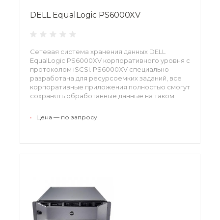
DELL EqualLogic PS6000XV
Сетевая система хранения данных DELL
EqualLogic PS6000XV корпоративного уровня с
протоколом iSCSI. PS6000XV специально
разработана для ресурсоемких заданий, все
корпоративные приложения полностью смогут
сохранять обработанные данные на таком
типе носителей. Идеально подходит этот
продукт для большого серверного
•
Цена — по запросу
оборудования при виртуализации информации,
для работы с крупными и габаритными
заданиями, где используются возможности
оборудования, для бысрого осуществления
ввода и вывода данных.