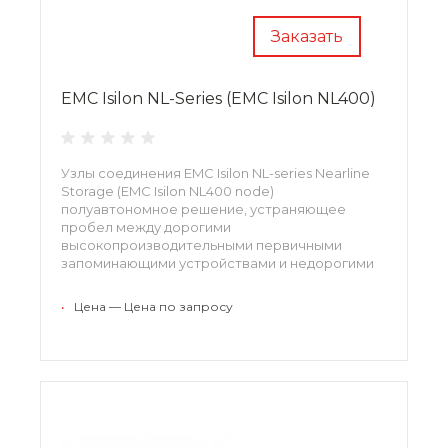
Заказать
EMC Isilon NL-Series (EMC Isilon NL400)
Узлы соединения EMC Isilon NL-series Nearline
Storage (EMC Isilon NL400 node)
полуавтономное решение, устраняющее
пробел между дорогими
высокопроизводительными первичными
запоминающими устройствами и недорогими
автономными устройствами хранения данных,
требовательными к управлению.
•
Цена — Цена по запросу