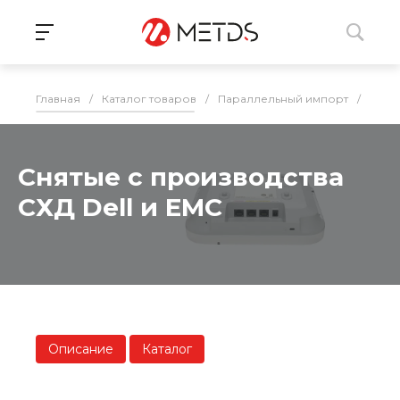
Главная
/
Каталог товаров
/
Параллельный импорт
/
СХД
Снятые с производства
СХД Dell и EMC
Описание
Каталог