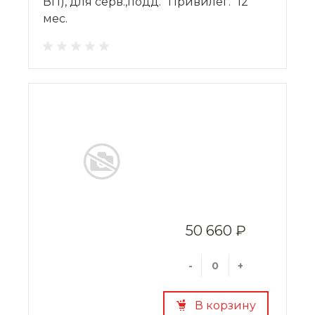
ВП), для серв.,подд. "Привилег." 12
мес.
50 660 ₽
-
+
В корзину