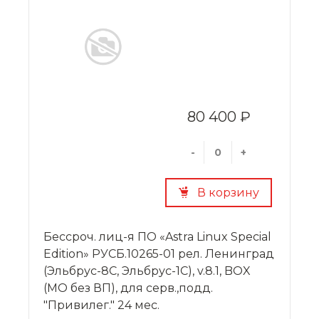
80 400 ₽
-
+
В корзину
Бессроч. лиц-я ПО «Astra Linux Special
Edition» РУСБ.10265-01 рел. Ленинград
(Эльбрус-8С, Эльбрус-1С), v.8.1, BOX
(МО без ВП), для серв.,подд.
"Привилег." 24 мес.