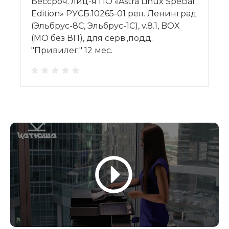
Бессроч. лиц-я ПО «Astra Linux Special
Edition» РУСБ.10265-01 рел. Ленинград
(Эльбрус-8С, Эльбрус-1С), v.8.1, BOX
(МО без ВП), для серв.,подд.
"Привилег." 12 мес.