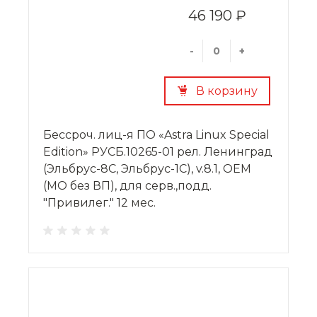
46 190 ₽
-
+
В корзину
Бессроч. лиц-я ПО «Astra Linux Special
Edition» РУСБ.10265-01 рел. Ленинград
(Эльбрус-8С, Эльбрус-1С), v.8.1, OEM
(МО без ВП), для серв.,подд.
"Привилег." 12 мес.