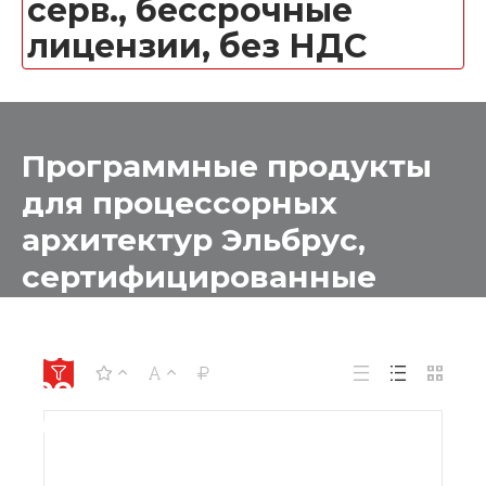
серв., бессрочные
лицензии, без НДС
Программные продукты
для процессорных
архитектур Эльбрус,
сертифицированные
Министерством Обороны
без Военной приемки
(рел. "Ленинград"), для
серв., бессрочные
лицензии, без НДС