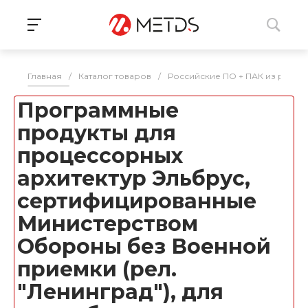
Главная
/
Каталог товаров
/
Российские ПО + ПАК из реес
Программные
продукты для
процессорных
архитектур Эльбрус,
сертифицированные
Министерством
Обороны без Военной
приемки (рел.
"Ленинград"), для