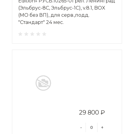
Edition» РУСБ.10265-01 рел. Ленинград
(Эльбрус-8С, Эльбрус-1С), v.8.1, BOX
(МО без ВП), для серв.,подд.
"Стандарт" 24 мес.
29 800 ₽
-
+