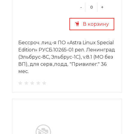
-
+
В корзину
Бессроч. лиц-я ПО «Astra Linux Special
Edition» РУСБ.10265-01 рел. Ленинград
(Эльбрус-8С, Эльбрус-1С), v.8.1 (МО без
ВП), для серв.,подд. "Привилег." 36
мес.