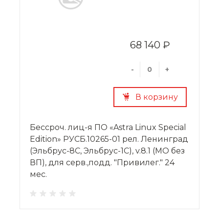
68 140 ₽
-
+
В корзину
Бессроч. лиц-я ПО «Astra Linux Special
Edition» РУСБ.10265-01 рел. Ленинград
(Эльбрус-8С, Эльбрус-1С), v.8.1 (МО без
ВП), для серв.,подд. "Привилег." 24
мес.