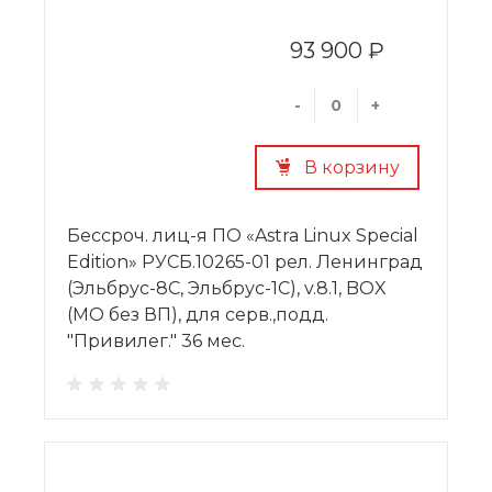
93 900 ₽
-
+
В корзину
Бессроч. лиц-я ПО «Astra Linux Special
Edition» РУСБ.10265-01 рел. Ленинград
(Эльбрус-8С, Эльбрус-1С), v.8.1, BOX
(МО без ВП), для серв.,подд.
"Привилег." 36 мес.