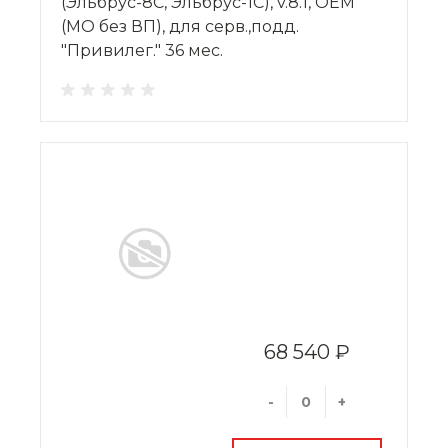
(Эльбрус-8С, Эльбрус-1С), v.8.1, OEM
(МО без ВП), для серв.,подд.
"Привилег." 36 мес.
68 540 ₽
-
+