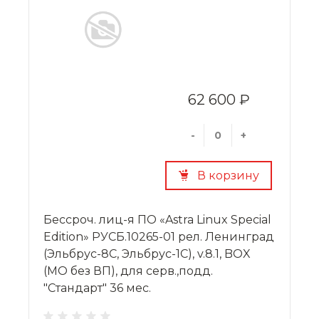
62 600 ₽
-
+
В корзину
Бессроч. лиц-я ПО «Astra Linux Special
Edition» РУСБ.10265-01 рел. Ленинград
(Эльбрус-8С, Эльбрус-1С), v.8.1, BOX
(МО без ВП), для серв.,подд.
"Стандарт" 36 мес.