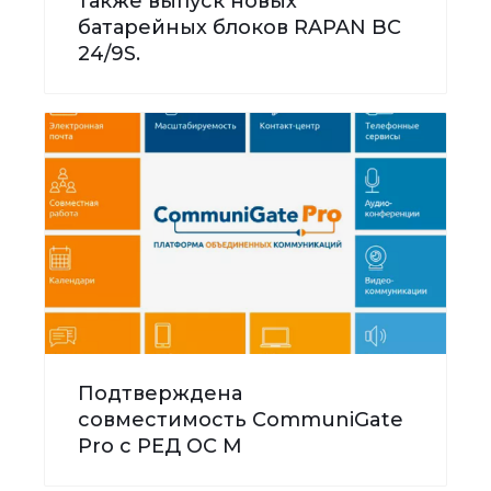
также выпуск новых
батарейных блоков RAPAN BC
24/9S.
Подтверждена
совместимость CommuniGate
Pro с РЕД ОС М