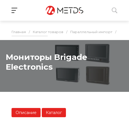
Главная
/
Каталог товаров
/
Параллельный импорт
/
Сист
Мониторы Brigade
Electronics
Описание
Каталог