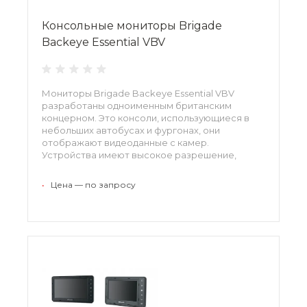
Консольные мониторы Brigade
Backeye Essential VBV
Мониторы Brigade Backeye Essential VBV
разработаны одноименным британским
концерном. Это консоли, использующиеся в
небольших автобусах и фургонах, они
отображают видеоданные с камер.
Устройства имеют высокое разрешение,
качественный звук и яркость, хорошую
контрастность картинки. Ночью просмотр
•
Цена — по запросу
водителю упрощает подсветка, днем -
антибликовое покрытие.