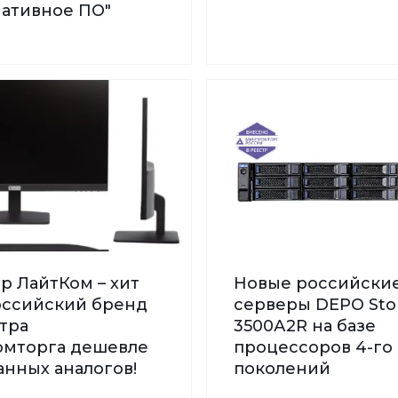
нативное ПО"
р ЛайтКом – хит
Новые российски
Российский бренд
серверы DEPO St
тра
3500А2R на базе
мторга дешевле
процессоров 4-го 
нных аналогов!
поколений