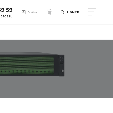
39 59
Поиск
Войти
etds.ru