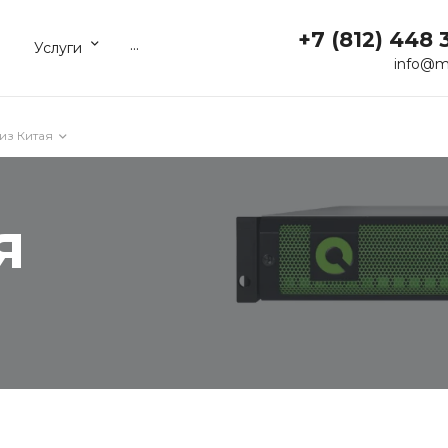
+7 (812) 448 
...
Услуги
info@m
из Китая
я