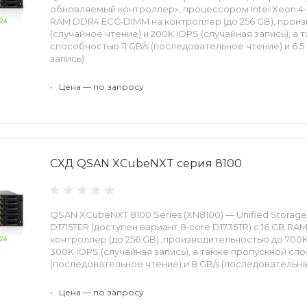
обновляемый контроллер», процессором Intel Xeon 4‑c
RAM DDR4 ECC‑DIMM на контроллер (до 256 GB), прои
(случайное чтение) и 200K IOPS (случайная запись), а
способностью 11 GB/s (последовательное чтение) и 6.5
запись). ​
•
Цена — по запросу
СХД QSAN XCubeNXT серия 8100
QSAN XCubeNXT 8100 Series (XN8100) — Unified Storage 
D1715TER (доступен вариант 8‑core D1735TR) с 16 GB R
контроллер (до 256 GB), производительностью до 700K
300K IOPS (случайная запись), а также пропускной спо
(последовательное чтение) и 8 GB/s (последовательная 
•
Цена — по запросу