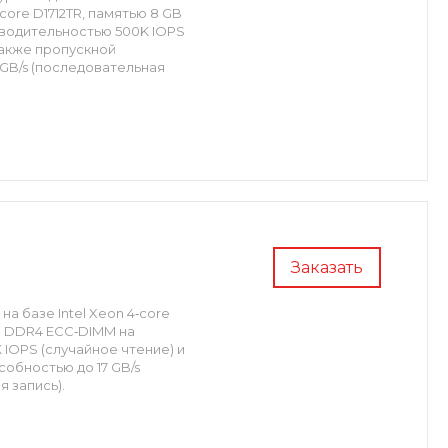
ore D1712TR, памятью 8 GB
зводительностью 500K IOPS
 также пропускной
 GB/s (последовательная
Заказать
на базе Intel Xeon 4‑core
AM DDR4 ECC‑DIMM на
 IOPS (случайное чтение) и
собностью до 17 GB/s
запись). ​