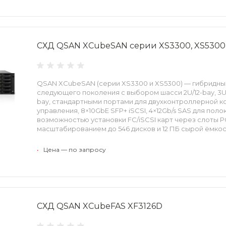
СХД QSAN XCubeSAN серии XS3300, XS5300
QSAN XCubeSAN (серии XS3300 и XS5300) — гибридн
следующего поколения с выбором шасси 2U/12-bay, 3U/1
bay, стандартными портами для двухконтроллерной ко
управления, 8×10GbE SFP+ iSCSI, 4×12Gb/s SAS для поло
возможностью установки FC/iSCSI карт через слоты PC
масштабированием до 546 дисков и 12 ПБ сырой ёмкост
•
Цена — по запросу
СХД QSAN XCubeFAS XF3126D