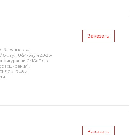
Заказать
ые блочные СХД
6-bay, 4U/24-bay и 2U/26-
нфигурации (2×1GbE для
к расширения),
I‑E Gen3 x8 и
и.​
Заказать