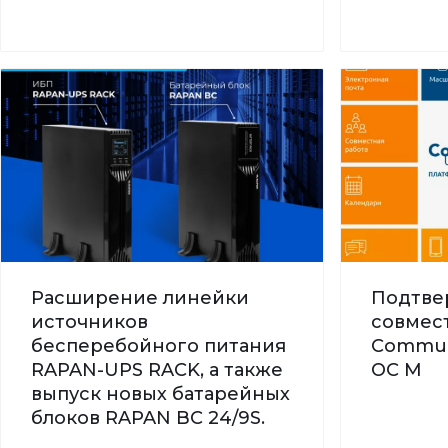
Расширение линейки
Подтве
источников
совмес
бесперебойного питания
Commun
RAPAN-UPS RACK, а также
ОС М
выпуск новых батарейных
блоков RAPAN BC 24/9S.