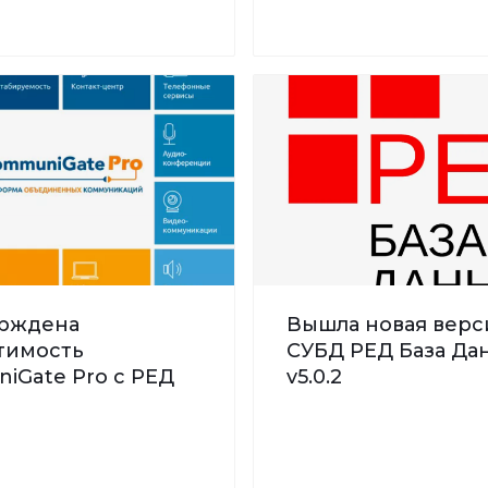
рждена
Вышла новая верс
тимость
СУБД РЕД База Дан
iGate Pro с РЕД
v5.0.2