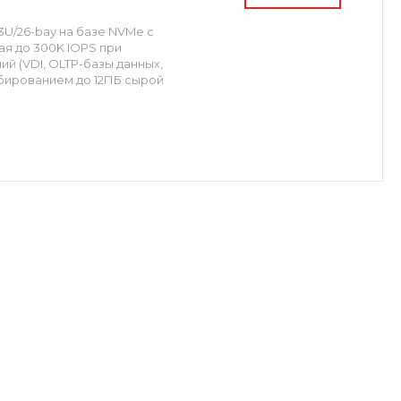
3U/26-bay на базе NVMe с
ая до 300K IOPS при
й (VDI, OLTP-базы данных,
абированием до 12ПБ сырой