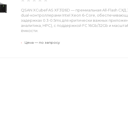
QSAN XCubeFAS XF3126D — премиальная All-Flash СХД 
dual-контроллерами Intel Xeon 6-Core, обеспечивающ
задержках 0.3-0.5ms для критически важных приложени
аналитика, HPC), с поддержкой FC 16Gb/32Gb и масшт
ёмкости.
•
Цена — по запросу