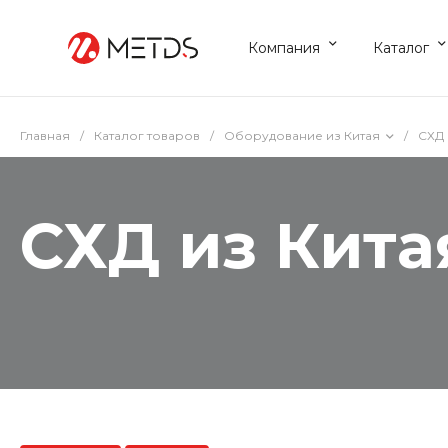
Компания
Каталог
Главная
/
Каталог товаров
/
Оборудование из Китая
/
СХД 
СХД из Кита