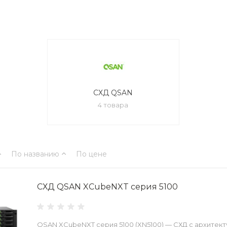
СХД QSAN
4 товара
По названию
По цене
СХД QSAN XCubeNXT серия 5100
QSAN XCubeNXT серия 5100 (XN5100) — CХД с архитек