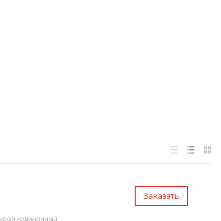
Заказать
турой «одиночный