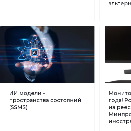
альтер
ИИ модели -
Монито
пространства состояний
года! 
(SSMS)
из реес
Минпро
иностра