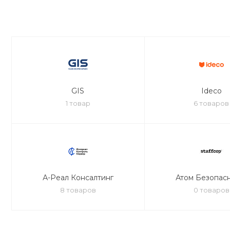
GIS
Ideco
1 товар
6 товаров
А-Реал Консалтинг
Атом Безопас
8 товаров
0 товаров