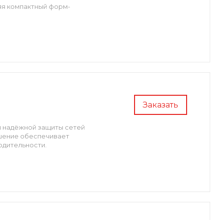
яя компактный форм-
Заказать
я надёжной защиты сетей
ешение обеспечивает
одительности.