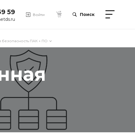
39 59
Поиск
Войти
etds.ru
 безопасность ПАК + ПО
нная