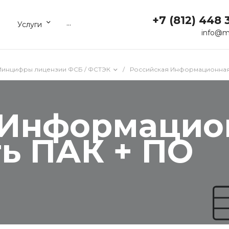
+7 (812) 448 
...
Услуги
info@m
 Минцифры лицензии ФСБ / ФСТЭК
/
Российская Информационная
 Информацио
ь ПАК + ПО