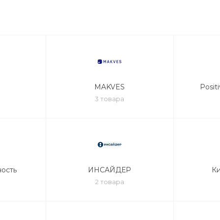
MAKVES
Posit
3 товара
ность
ИНСАЙДЕР
К
2 товара