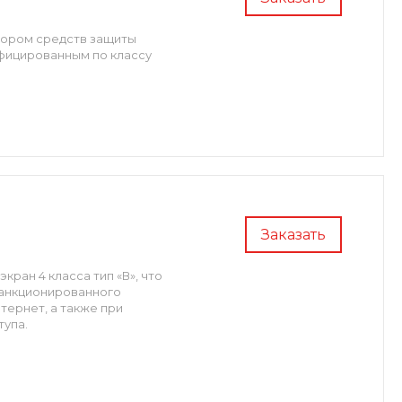
бором средств защиты
фицированным по классу
Заказать
ан 4 класса тип «В», что
санкционированного
тернет, а также при
тупа.