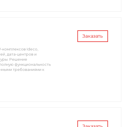
Заказать
-комплексов Ideco,
й, дата-центров и
туры. Решение
 полную функциональность
енными требованиями к
Заказать