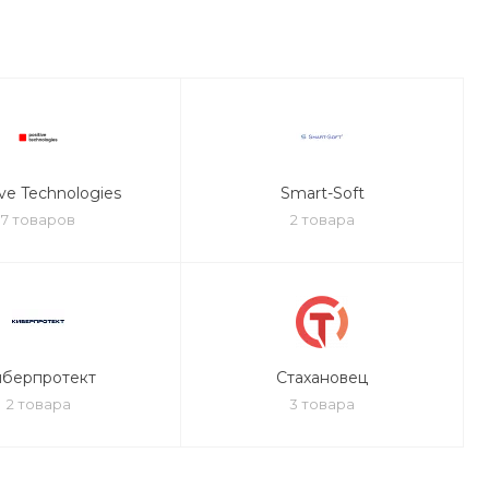
ive Technologies
Smart-Soft
7 товаров
2 товара
иберпротект
Стахановец
2 товара
3 товара