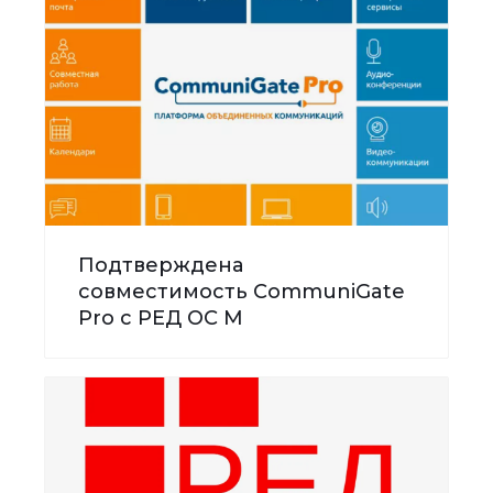
Подтверждена
совместимость CommuniGate
Pro с РЕД ОС М