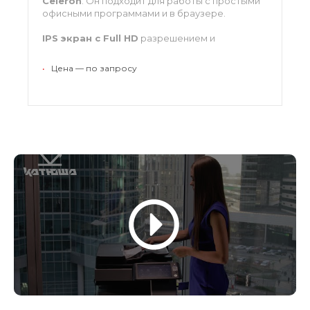
Celeron
. Он подходит для работы с простыми
офисными программами и в браузере.
IPS экран с Full HD
разрешением и
диагональю
23.8 дюйма
демонстрирует
яркую и сочную картинку.
•
Цена — по запросу