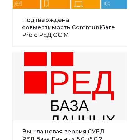
Подтверждена
совместимость CommuniGate
Pro с РЕД ОС М
Вышла новая версия СУБД
РЕД База Данных 5.0 v5.0.2