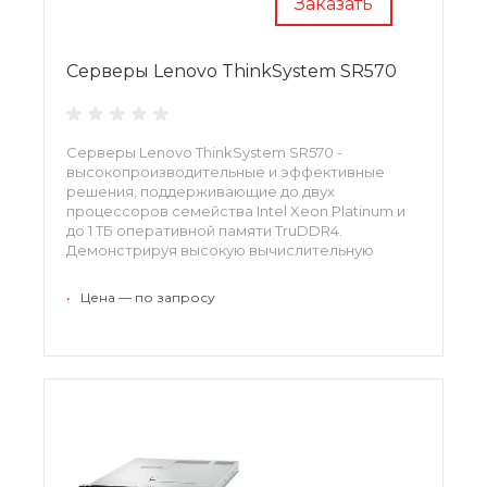
Заказать
Серверы Lenovo ThinkSystem SR570
Серверы Lenovo ThinkSystem SR570 -
высокопроизводительные и эффективные
решения, поддерживающие до двух
процессоров семейства Intel Xeon Platinum и
до 1 ТБ оперативной памяти TruDDR4.
Демонстрируя высокую вычислительную
плотность, серверы идеально подходят для
обработки больших данных, поддержки web-
•
Цена — по запросу
проектов и других ресурсоемких задач.