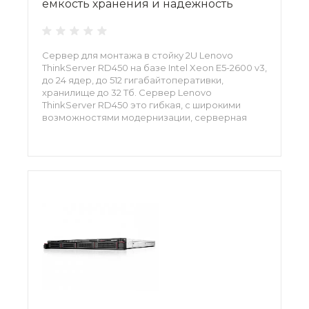
емкость хранения и надежность
Сервер для монтажа в стойку 2U Lenovo
ThinkServer RD450 на базе Intel Xeon E5-2600 v3,
до 24 ядер, до 512 гигабайтоперативки,
хранилище до 32 Тб. Сервер Lenovo
ThinkServer RD450 это гибкая, с широкими
возможностями модернизации, серверная
структура, обеспечивающая возможность
формирования многофункциональной
инфраструктуры информационной среды.
Предложенные платформы могут успешно
использоваться в роли серверной системы,
поддерживающей совместную работу
пользователей, а также для поддержки
современных бизнес-приложений.