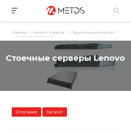
Главная
/
Каталог товаров
/
Параллельный импорт
/
Серв
Стоечные серверы Lenovo
Описание
Каталог