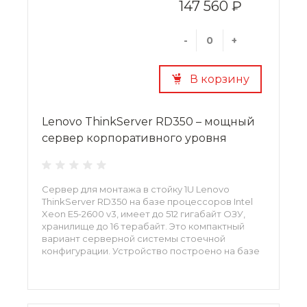
147 560 ₽
-
+
В корзину
Lenovo ThinkServer RD350 – мощный
сервер корпоративного уровня
Сервер для монтажа в стойку 1U Lenovo
ThinkServer RD350 на базе процессоров Intel
Xeon E5-2600 v3, имеет до 512 гигабайт ОЗУ,
хранилище до 16 терабайт. Это компактный
вариант серверной системы стоечной
конфигурации. Устройство построено на базе
малоформатного форм-фактора,
отличающегося высотой 1U. Серверная
система предложенного типа относится к
классу корпоративного оборудования,