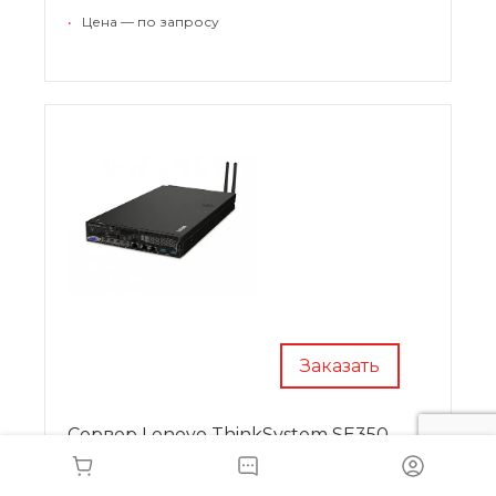
накопителей 2.5-inch NVMe и новый стандарт
•
Цена — по запросу
PCIe 4.0 для ввода/вывода данных.
Заказать
Сервер Lenovo ThinkSystem SE350