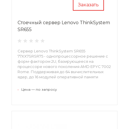
Заказать
Стоечный сервер Lenovo ThinkSystem
SR655
Сервер Lenovo ThinkSystem SR655
77XX7SRSR75 - однопроцессорное решение с
форм-фактором 2U, базирующееся на
процессоре нового поколения AMD EPYC 7002
Rome. Поддерживая до 64 вычислительных
ядер, до 16 модулей оперативной памяти
TruDDR4 и новый стандарт PCIe 4.0 для ввода/
вывода данных, представленная модель
•
Цена — по запросу
обеспечивает максимальную
производительность для сервера с одним
сокетом.