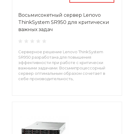
Восьмисокетный сервер Lenovo
ThinkSystem SR950 для критически
важных задач
Серверное решение Lenovo ThinkSystem
SR950 разработана для повышения
эффективности при работе с критически
важными задачами. Восьмипроцессорный
сервер оптимальным образом сочетает в
себе производительность,
отказоустойчивость, безопасность и широкие
возможности для управления. Платформа
использует архитектуру x86, что делает ее
универсальной основой для дата-центров
любого масштаба.