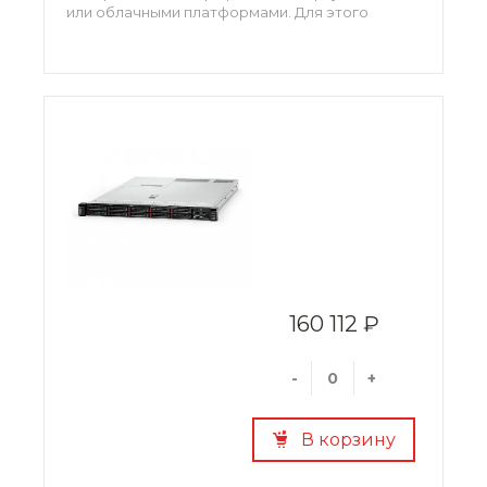
или облачными платформами. Для этого
сервер оснащается мощными двумя
процессорами Intel Xeon Platinum и 768 Гб
оперативной памяти DDR4. SR550 отличается
гибкой подсистемой хранения, которая может
одновременно работать с накопителями HDD,
SSD или NVMe.
160 112 ₽
-
+
В корзину