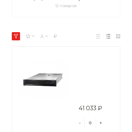
12 товаров
41 033 ₽
-
+