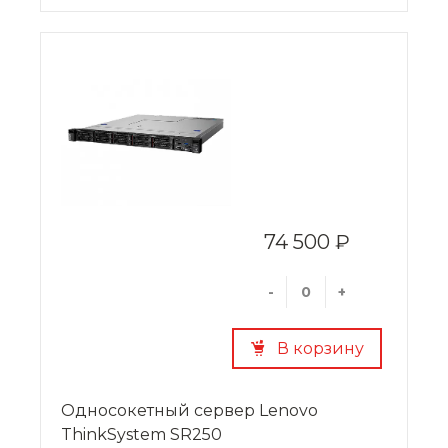
чему его можно в кратчайшие сроки
адаптировать к различным нагрузкам.
74 500 ₽
-
+
В корзину
Односокетный сервер Lenovo
ThinkSystem SR250