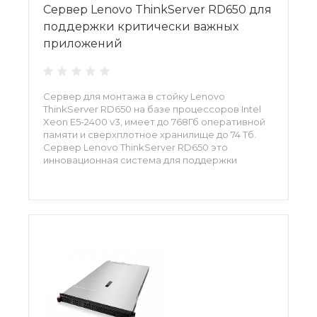
Сервер Lenovo ThinkServer RD650 для
поддержки критически важных
приложений
Сервер для монтажа в стойку Lenovo
ThinkServer RD650 на базе процессоров Intel
Xeon E5-2400 v3, имеет до 768Гб оперативной
памяти и сверхплотное хранилище до 74 Тб.
Сервер Lenovo ThinkServer RD650 это
инновационная система для поддержки
современных информационных ресурсов.
Высокий потенциал платформы сервера, а
также возможность гибкой настройки
продуктивности ее аппаратной части позволит
применять этот серверный узел для
выполнения критически важных задач и
поддержки многочисленных информационных
сервисов.