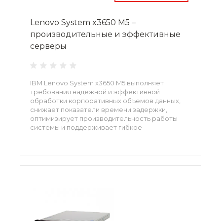
Lenovo System x3650 M5 –
производительные и эффективные
серверы
IBM Lenovo System x3650 M5 выполняет
требования надежной и эффективной
обработки корпоративных объемов данных,
снижает показатели времени задержки,
оптимизирует производительность работы
системы и поддерживает гибкое
конфигурирование системы хранения данных.
Для организации безопасной и надежной
работы с данными в системе используются
платформа System x Trusted Platform и IBM
Security Key Lifecycle Manager.