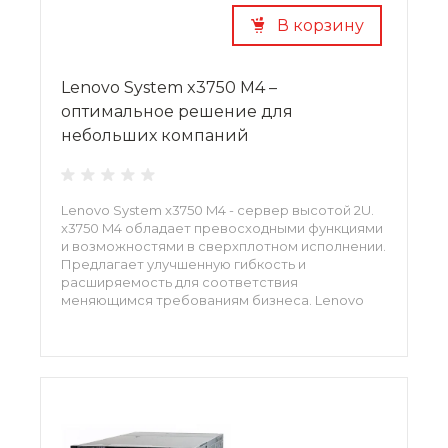
В корзину
Lenovo System x3750 M4 –
оптимальное решение для
небольших компаний
Lenovo System x3750 M4 - сервер высотой 2U.
x3750 M4 oбладает превосходными функциями
и возможностями в сверхплотном исполнении.
Предлагает улучшенную гибкость и
расширяемость для соответствия
меняющимся требованиям бизнеса. Lenovo
System x3750 M4 сочетает в себе
вычислительную мощность, память и
пропускную способность ввода/вывода для
оптимизации эффективности и
производительности. 8722A1G, 8722A2G,
8722A3G, 8722B1G, 8722B2G, 8722C1G, 8722C2G,
8722D1G, 8722D2G