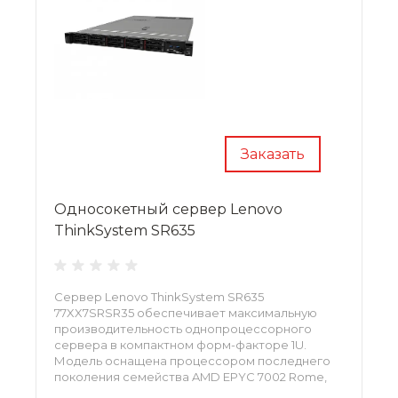
Заказать
Односокетный сервер Lenovo
ThinkSystem SR635
Сервер Lenovo ThinkSystem SR635
77XX7SRSR35 обеспечивает максимальную
производительность однопроцессорного
сервера в компактном форм-факторе 1U.
Модель оснащена процессором последнего
поколения семейства AMD EPYC 7002 Rome,
поддерживающего до 64 ядер, до 16