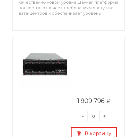
качественно новом уровне. Данная платформа
полностью отвечает требованиям растущих
дата-центров и обеспечивает уровень
производительности, достаточный для работы
как с текущими, так и будущими нагрузками.
Сервер использует процессоры последнего
поколения Intel Xeon и новейшую оперативную
память DDR4.
1 909 796 ₽
-
+
В корзину