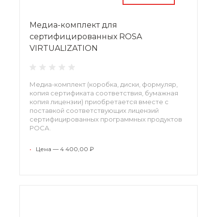
Медиа-комплект для
сертифицированных ROSA
VIRTUALIZATION
Медиа-комплект (коробка, диски, формуляр,
копия сертификата соответствия, бумажная
копия лицензии) приобретается вместе с
поставкой соответствующих лицензий
сертифицированных программных продуктов
РОСА.
*Возможен заказ одного медиа-комплекта на
партию лицензий одного наименования по
•
Цена — 4 400,00 ₽
согласованию.