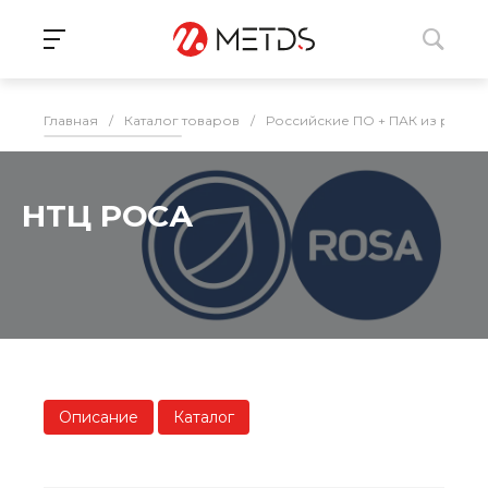
Главная
/
Каталог товаров
/
Российские ПО + ПАК из реес
НТЦ РОСА
Описание
Каталог