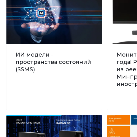
ИИ модели -
Монито
пространства состояний
года! 
(SSMS)
из рее
Минпр
иностр