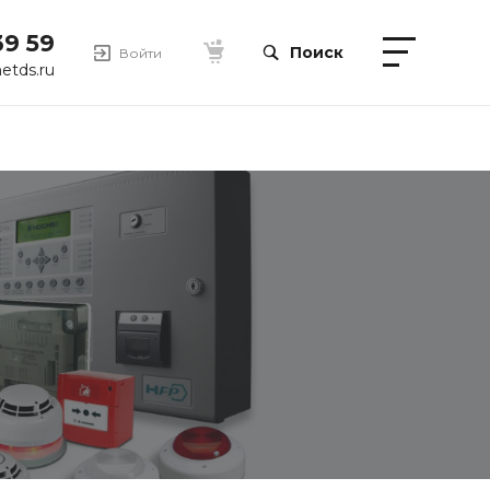
39 59
Поиск
Войти
etds.ru