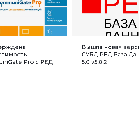
ерждена
Вышла новая верс
стимость
СУБД РЕД База Да
niGate Pro с РЕД
5.0 v5.0.2