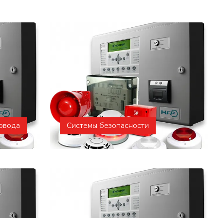
овода
Системы безопасности