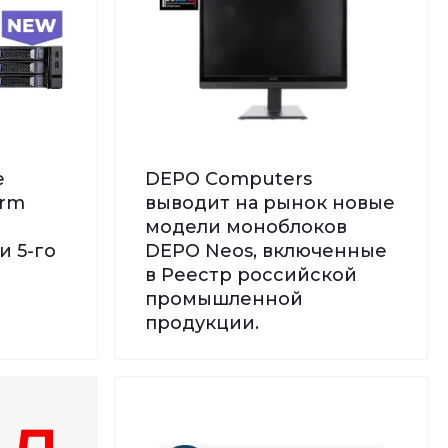
е
DEPO Computers
orm
выводит на рынок новые
модели моноблоков
и 5-го
DEPO Neos, включенные
в Реестр российской
промышленной
продукции.