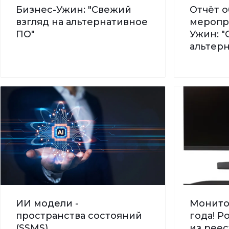
Бизнес-Ужин: "Свежий
Отчёт о
взгляд на альтернативное
меропр
ПО"
Ужин: "
альтер
ИИ модели -
Монито
пространства состояний
года! 
(SSMS)
из реес