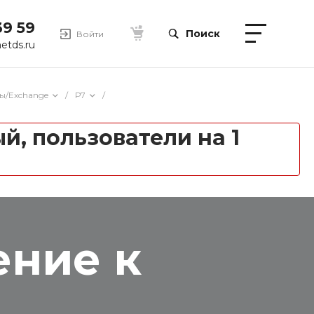
39 59
Поиск
Войти
etds.ru
ы/Exchange
/
Р7
/
й, пользователи на 1
ение к