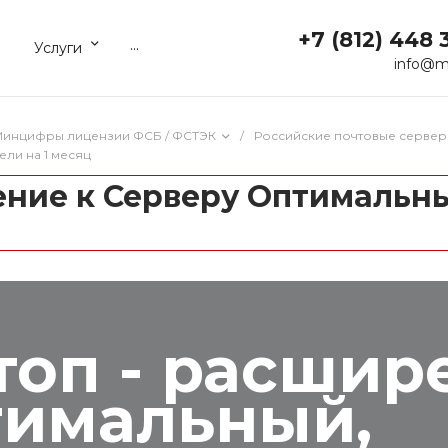
+7 (812) 448 
...
Услуги
info@m
 Минцифры лицензии ФСБ / ФСТЭК
/
Российские почтовые сервер
ли на 1 месяц
ение к Серверу Оптимальны
топ - расшир
тимальный,