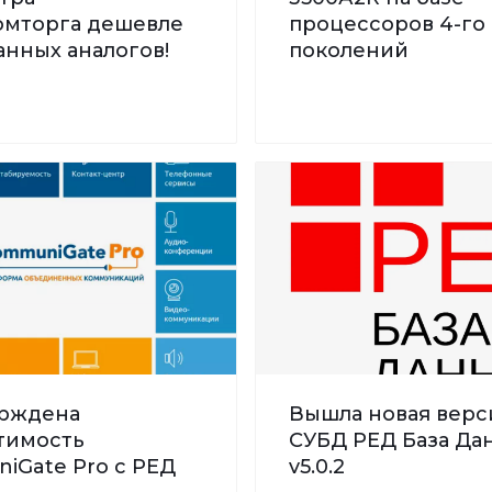
мторга дешевле
процессоров 4-го 
нных аналогов!
поколений
рждена
Вышла новая верс
тимость
СУБД РЕД База Дан
iGate Pro с РЕД
v5.0.2