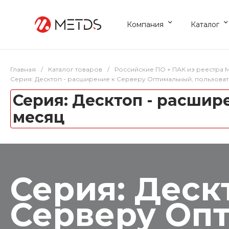
Компания
Каталог
Главная
/
Каталог товаров
/
Российские ПО + ПАК из реестра
Серия: Десктоп - расширение к Серверу Оптимальный, пользовате
Серия: Десктоп - расшир
месяц
Серия: Деск
Серверу Оп