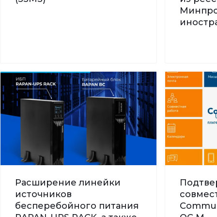
Минпро
иностра
Расширение линейки
Подтве
источников
совмес
бесперебойного питания
Commun