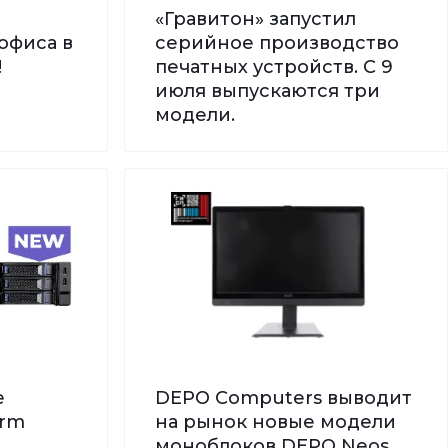
«Гравитон» запустил
офиса в
серийное производство
!
печатных устройств. С 9
июля выпускаются три
модели.
е
DEPO Computers выводит
orm
на рынок новые модели
моноблоков DEPO Neos,