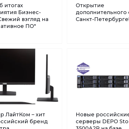
б итогах
Открытие
иятия Бизнес-
дополнительного 
Свежий взгляд на
Санкт-Петербурге
нативное ПО"
р ЛайтКом – хит
Новые российски
Российский бренд
серверы DEPO St
тра
3500А2R на базе