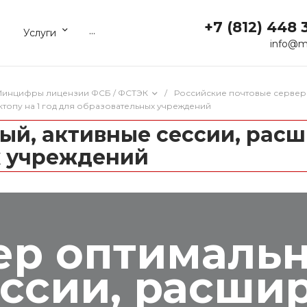
+7 (812) 448 
...
Услуги
info@m
 Минцифры лицензии ФСБ / ФСТЭК
/
Российские почтовые сервер
топу на 1 год для образовательных учреждений
ый, активные сессии, расш
х учреждений
ер оптималь
ссии, расши