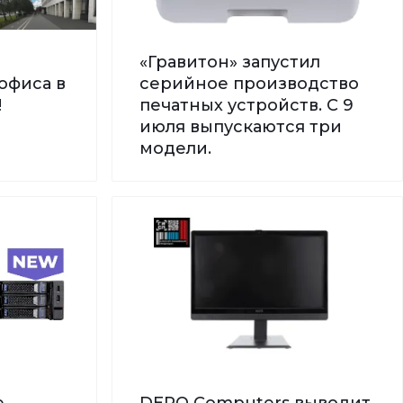
«Гравитон» запустил
офиса в
серийное производство
!
печатных устройств. С 9
июля выпускаются три
модели.
е
DEPO Computers выводит