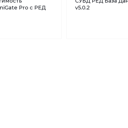
тимость
СУБД РЕД База Дан
iGate Pro с РЕД
v5.0.2