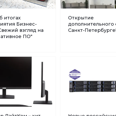
б итогах
Открытие
иятия Бизнес-
дополнительного 
Свежий взгляд на
Санкт-Петербурге
нативное ПО"
р ЛайтКом – хит
Новые российски