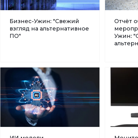
Бизнес-Ужин: "Свежий
Отчёт о
взгляд на альтернативное
меропр
ПО"
Ужин: "
альтер
ИИ модели -
Монито