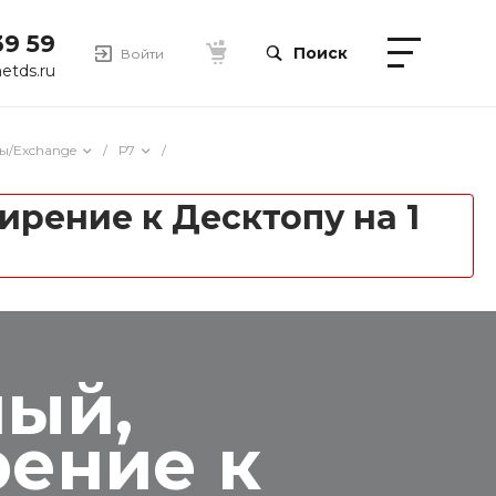
39 59
Поиск
Войти
etds.ru
ы/Exchange
/
Р7
/
ирение к Десктопу на 1
ный,
рение к