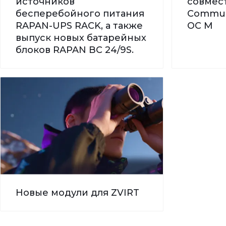
источников
совмес
бесперебойного питания
Commun
RAPAN-UPS RACK, а также
ОС М
выпуск новых батарейных
блоков RAPAN BC 24/9S.
Новые модули для ZVIRT