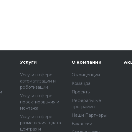
Услуги
О компании
Ак
Услуги в сфере
О концепции
автоматизации и
Команда
роботизации
и
Проекты
Услуги в сфере
Реферальные
проектирования и
программы
монтажа
Наши Партнеры
Услуги в сфере
размещения в дата-
Вакансии
центрах и