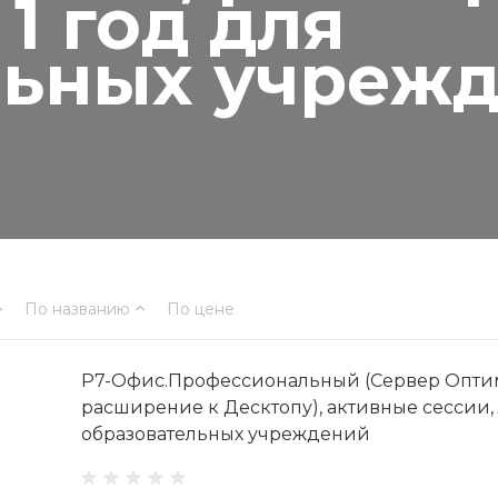
1 год для
льных учреж
По названию
По цене
Р7-Офис.Профессиональный (Сервер Опти
расширение к Десктопу), активные сессии, 
образовательных учреждений