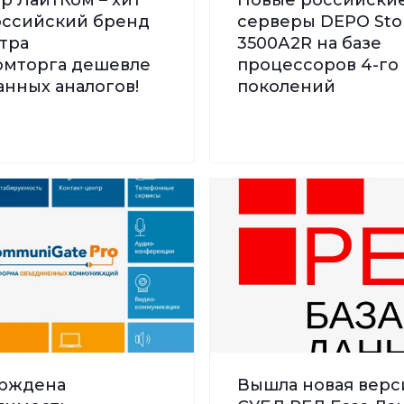
Российский бренд
серверы DEPO St
тра
3500А2R на базе
мторга дешевле
процессоров 4-го 
нных аналогов!
поколений
рждена
Вышла новая верс