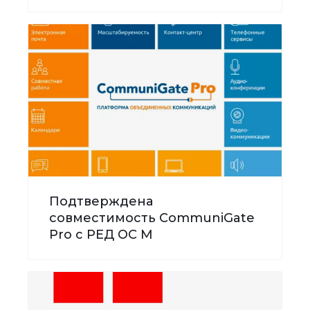
Подтверждена
совместимость CommuniGate
Pro с РЕД ОС М