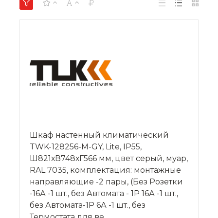
Шкаф настенный климатический
TWK-128256-M-GY, Lite, IP55,
Ш821хВ748хГ566 мм, цвет серый, муар,
RAL 7035, комплектация: монтажные
направляющие -2 пары, (Без Розетки
-16А -1 шт., без Автомата - 1P 16А -1 шт.,
без Автомата-1P 6А -1 шт., без
Термостата для ве