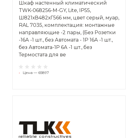
Шкаф настенный климатический
TWK-068256-M-GY, Lite, IP55,
Ш821хВ482хГ566 мм, цвет серый, муар,
RAL 7035, комплектация: монтажные
направляющие -2 пары, (Без Розетки
-16А -1 шт., без Автомата - 1P 16А -1 шт.,
без Автомата-1P 6А -1 шт., без
Термостата для ве
•
Цена — 65897