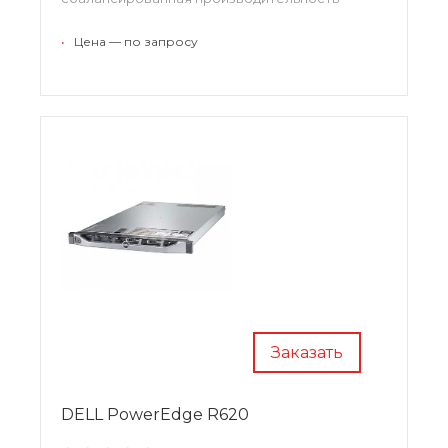
PowerEdge R720. Используйте новейшую
серверную технологию Dell, обладающей
•
Цена — по запросу
памятью с большой плотностью записи,
сбалансированностью ввода-вывода и самые
новейшие процессоры, для виртуализации
вашей компании и сред обработки деловой
информации.
Заказать
DELL PowerEdge R620