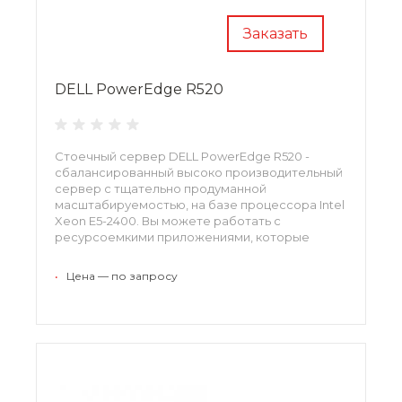
Заказать
DELL PowerEdge R520
Стоечный сервер DELL PowerEdge R520 -
cбалансированный высоко производительный
сервер с тщательно продуманной
масштабируемостью, на базе процессора Intel
Xeon E5-2400. Вы можете работать с
ресурсоемкими приложениями, которые
эффективно используют данные, и с легкостью
осуществлять масштабирование и просто
•
Цена — по запросу
изменять конфигурацию сервера при
наращивании объемов информации.