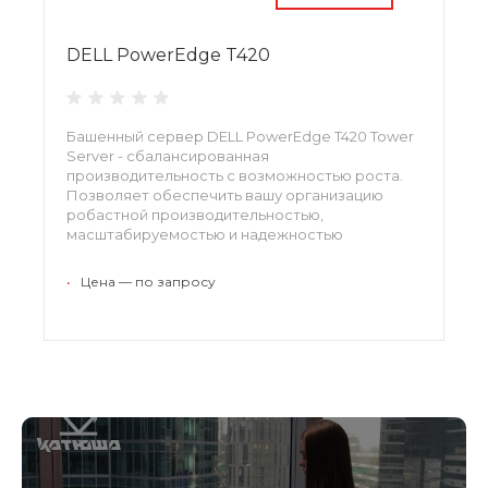
DELL PowerEdge T420
Башенный сервер DELL PowerEdge T420 Tower
Server - сбалансированная
производительность с возможностью роста.
Позволяет обеспечить вашу организацию
робастной производительностью,
масштабируемостью и надежностью
благодаря запасам мощности, памяти и
пропускной способности ввода/вывода
•
Цена — по запросу
башенного сервера PowerEdge T420.