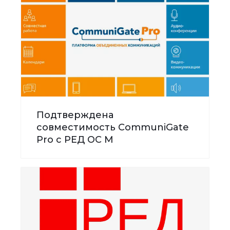
Подтверждена
совместимость CommuniGate
Pro с РЕД ОС М