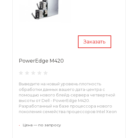
Заказать
PowerEdge M420
Выведите на новый уровень плотность
обработки данных вашего дата-центра с
помощью нового блейд-сервера четвертной
высоты от Dell - PowerEdge M420.
Разработанный на базе процессора нового
поколения семейства процессоров Intel Xeon
processor E5-2400, которое поддерживает 8
ядер на один процессор, двухразъемный
•
Цена — по запросу
сервер M420 предлагает крайне
высокопроизводительную плотность при