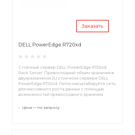
Заказать
DELL PowerEdge R720xd
Стоечный сервер DELL PowerEdge R720xd
Rack Server. Превосходный объем хранения в
двухразъемном 2U стоечном сервере DELL
PowerEdge R720xd. Легко масштабируйте сеть
для массивного роста данных с помощью
возможностей превосходного хранения
данных, высокой плотности записи и
возможностей ввода/вывода стоечного
•
Цена — по запросу
сервера PowerEdge R720xd