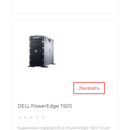
Заказать
DELL PowerEdge T620
Башенный сервер DELL PowerEdge T620 Tower