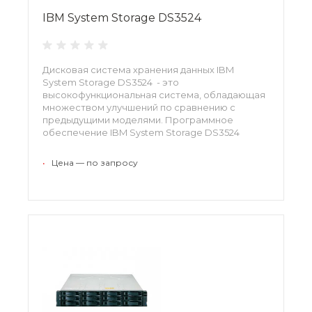
IBM System Storage DS3524
Дисковая система хранения данных IBM
System Storage DS3524 - это
высокофункциональная система, обладающая
множеством улучшений по сравнению с
предыдущими моделями. Программное
обеспечение IBM System Storage DS3524
позволяет осуществлять масштабирование не
снижая функциональности системы. А
•
Цена — по запросу
доступная цена системы хранения данных IBM
System Storage DS3524 станет
дополнительным плюсом для всех, кто
заинтересован в сокращении
расходов.1746A4D, 1746A4S, 1746T4D