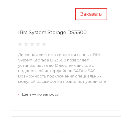
Заказать
IBM System Storage DS3300
Дисковая система хранения данных IBM
System Storage DS3300 позволяет
устанавливать до 12 жестких дисков с
поддержкой интерфейсов SATA и SAS.
Возможность подключения специальных
модулей расширения позволяет увеличить
количество подключаемых жестких дисков до
48.172632X, 172631X
•
Цена — по запросу