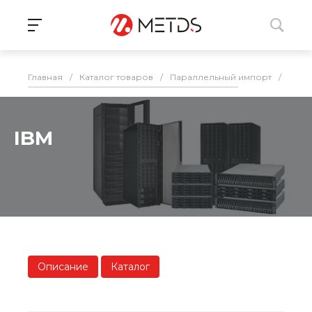
Главная
/
Каталог товаров
/
Параллельный импорт
/
СХД
IBM
Описание
Каталог