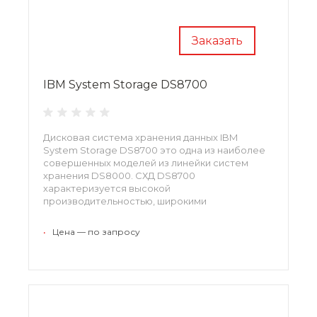
Заказать
IBM System Storage DS8700
Дисковая система хранения данных IBM
System Storage DS8700 это одна из наиболее
совершенных моделей из линейки систем
хранения DS8000. СХД DS8700
характеризуется высокой
производительностью, широкими
возможностями масштабирования и
надежностью благодаря высокой
•
Цена — по запросу
отказоустойчивости.