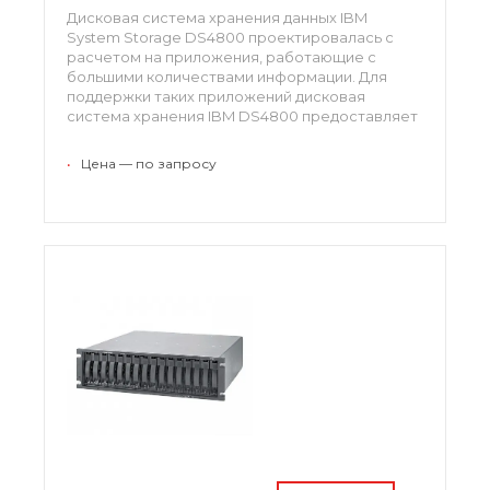
Дисковая система хранения данных IBM
System Storage DS4800 проектировалась с
расчетом на приложения, работающие с
большими количествами информации. Для
поддержки таких приложений дисковая
система хранения IBM DS4800 предоставляет
восемь каналов общей пропускной
способностью свыше 1700 МБ\с. Общий объем
•
Цена — по запросу
кэш-памяти системы 8 Гб. 1815-80A, 1815-82A,
1815-84A, 1815-88A