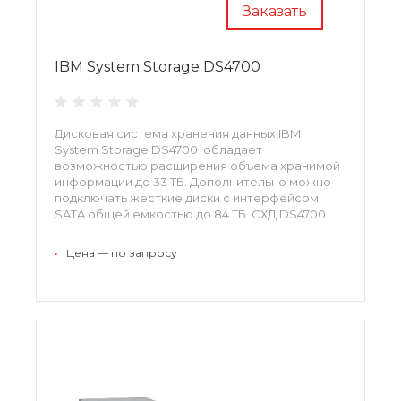
Заказать
IBM System Storage DS4700
Дисковая система хранения данных IBM
System Storage DS4700 обладает
возможностью расширения объема хранимой
информации до 33 ТБ. Дополнительно можно
подключать жесткие диски с интерфейсом
SATA общей емкостью до 84 ТБ. СХД DS4700
имеет пропускную способность свыше 1500
Мб\с, а поддержка жестких дисков FC (HDD)
•
Цена — по запросу
обеспечивает ей дополнительные
преимущества. 1814-70A, 1814-72A