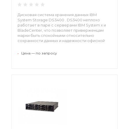
Дисковая система хранения данных IBM
System Storage DS3400 . DS3400 неплохо
работает в паре с серверами IBM System x и
BladeCenter, что позволяет приверженцам
марки быть спокойными относительно
сохранности данных и надежности офисной
сети. Возможность расширения памяти до 7,2
ТБ с помощью жёстких дисков SAS.172642T,
•
Цена — по запросу
172642X, 172641X