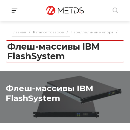
Главная
/
Каталог товаров
/
Параллельный импорт
/
СХД
Флеш-массивы IBM
FlashSystem
Флеш-массивы IBM
FlashSystem