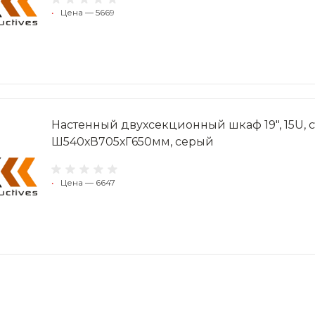
•
Цена — 5669
Настенный двухсекционный шкаф 19", 15U, 
Ш540хВ705хГ650мм, серый
•
Цена — 6647