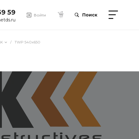
39 59
Поиск
Войти
etds.ru
LK
/
TWP 540x650