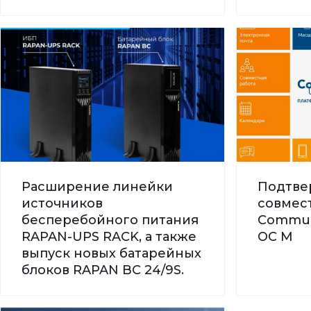
Расширение линейки
Подтве
источников
совмес
бесперебойного питания
Commun
RAPAN-UPS RACK, а также
ОС М
выпуск новых батарейных
блоков RAPAN BC 24/9S.