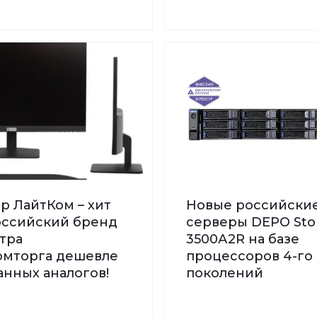
р ЛайтКом – хит
Новые российски
Российский бренд
серверы DEPO St
тра
3500А2R на базе
мторга дешевле
процессоров 4-го 
нных аналогов!
поколений