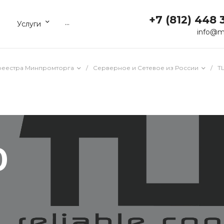
+7 (812) 448 
...
Услуги
info@m
реестра Минпромторга
/
Серверное и Сетевое из России
/
T
0