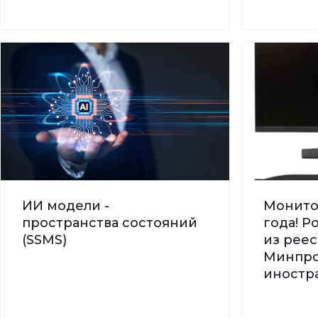
ИИ модели -
Монито
пространства состояний
года! 
(SSMS)
из реес
Минпро
иностра