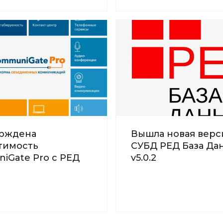
рждена
Вышла новая верс
тимость
СУБД РЕД База Дан
iGate Pro с РЕД
v5.0.2