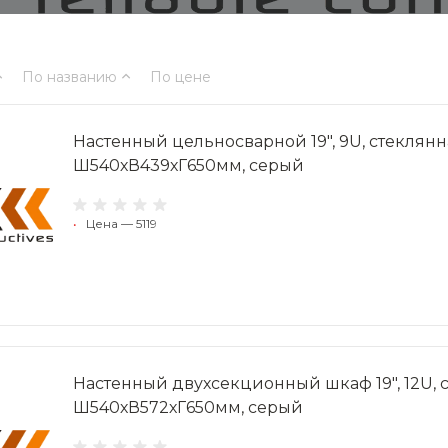
По названию
По цене
Настенный цельносварной 19", 9U, стеклянн
Ш540хВ439хГ650мм, серый
•
Цена — 5119
Настенный двухсекционный шкаф 19", 12U, 
Ш540хВ572хГ650мм, серый