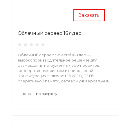
Заказать
Облачный сервер 16 ядер
Облачный сервер Selectel 16 ядер —
высокопроизводительное решение для
размещения нагруженных веб‑проектов,
корпоративных систем и приложений.
Конфигурация включает 16 vCPU, 32 ГБ
оперативной памяти, сетевой универсальный
SSD‑диск 500 ГБ и 1 публичный IP‑адрес в
дата‑центре в Москве (пул ru‑2a).
•
Цена — по запросу