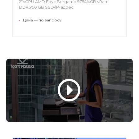
2*vCPU AMD Epyc Bergamo 9754/4GB vRam
DDR5/50 GB SSD/IP-адрес
•
Цена — по запросу