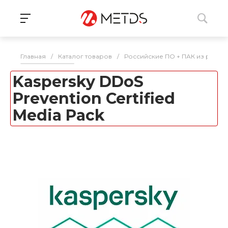
Главная
/
Каталог товаров
/
Российские ПО + ПАК из реес
Kaspersky DDoS
Prevention Certified
Media Pack