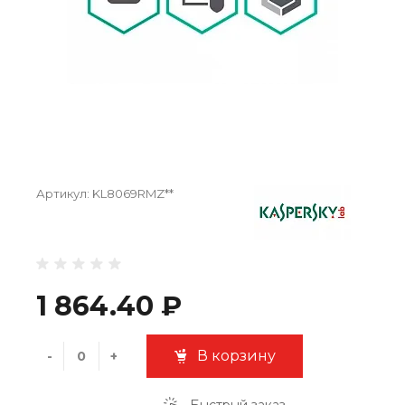
Артикул:
KL8069RMZ**
1 864.40 ₽
В корзину
-
+