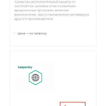
Средство дополнительной защиты от
эксплойтов, целевых атак и новейших
вредоносных программ, включая
вымогателей, при установленном антивирусе
другого производителя.
Программа
Dr.Web Katana
включена в
Единый реестр российских программ для
•
Цена — по запросу
электронных вычислительных машин и баз
данных с регистрационным номером ПО 39.
Доступна для для устройств на базе:
Windows
Windows Server
Нажмите
«Заказать»
для подбора типа
лицензии и расчета цены
консультантом
METDS
.