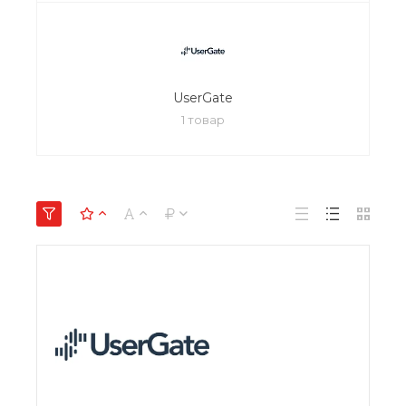
UserGate
1 товар