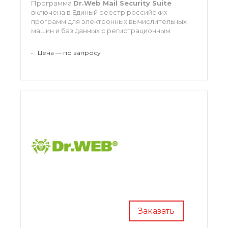
Программа
Dr.Web Mail Security Suite
включена в Единый реестр российских
программ для электронных вычислительных
машин и баз данных с регистрационным
номером ПО 43.
•
Цена — по запросу
Доступна для платформ:
Unix
Microsoft Exchange
IBM Lotus/Domino
Kerio
Нажмите
«Заказать»
для подбора типа
лицензии и расчета цены
консультантом
METDS
.
Заказать