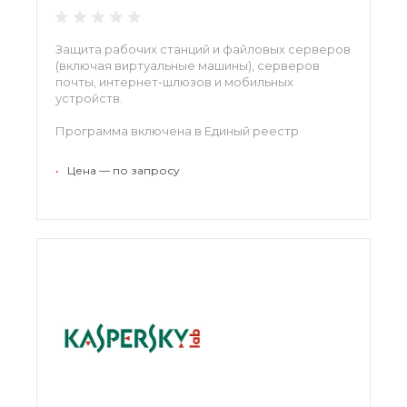
Защита рабочих станций и файловых серверов
(включая виртуальные машины), серверов
почты, интернет-шлюзов и мобильных
устройств.
Программа включена в Единый реестр
российских программ для электронных
вычислительных машин и баз данных с
•
Цена — по запросу
регистрационным номером ПО 281.
Нажмите
«Заказать»
- консультант
METDS
поможет в выборе продукта и оформлении
заказа.