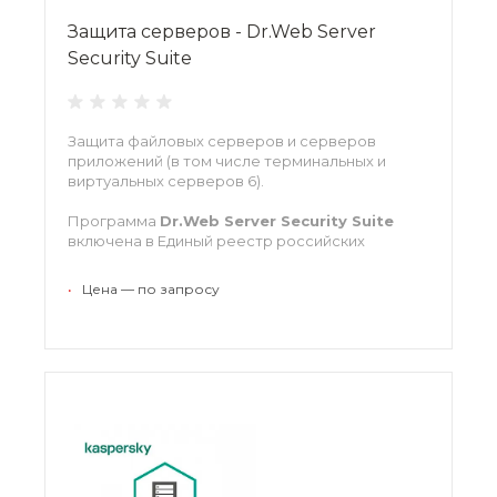
Защита серверов - Dr.Web Server
Security Suite
Защита файловых серверов и серверов
приложений (в том числе терминальных и
виртуальных серверов 6).
Программа
Dr.Web Server Security Suite
включена в Единый реестр российских
программ для электронных вычислительных
машин и баз данных с регистрационным
•
Цена — по запросу
номером ПО 46.
Доступна для платформ:
Windows
macOS Server
Unix
Нажмите
«Заказать»
для подбора типа
лицензии и расчета цены