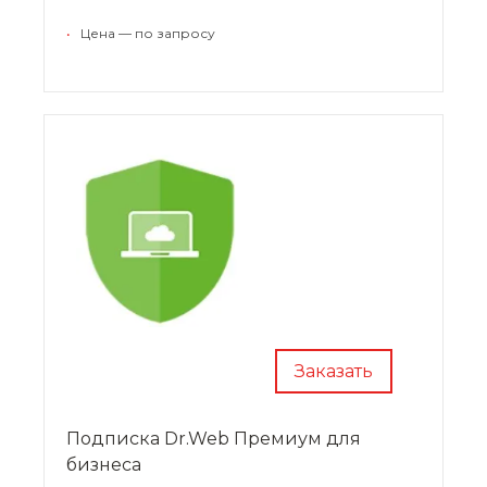
регуляторов.
•
Цена — по запросу
Нажмите
«Заказать»
для подбора типа
лицензии и расчета цены
консультантом
METDS
.
Заказать
Подписка Dr.Web Премиум для
бизнеса