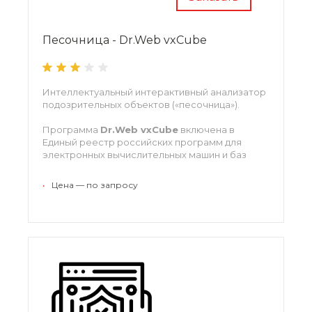
Песочница - Dr.Web vxCube
Интеллектуальный интерактивный анализатор
подозрительных объектов («песочница»).
Программа
Dr.Web vxCube
включена в
Единый реестр российских программ для
электронных вычислительных машин и баз
данных с регистрационным номером ПО 10704.
•
Цена — по запросу
Нажмите
«Заказать»
для подбора типа
лицензии и расчета цены
консультантом
METDS
.