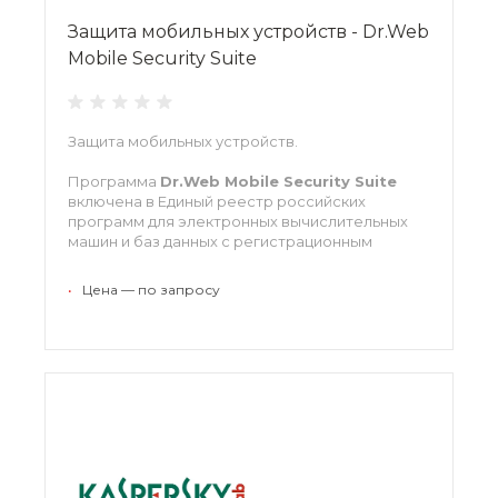
Защита мобильных устройств - Dr.Web
Mobile Security Suite
Защита мобильных устройств.
Программа
Dr.Web Mobile Security Suite
включена в Единый реестр российских
программ для электронных вычислительных
машин и баз данных с регистрационным
номером ПО 41.
•
Цена — по запросу
Доступна для для устройств на базе:
Android
АВРОРА
Нажмите
«Заказать»
для подбора типа
лицензии и расчета цены
консультантом
METDS
.