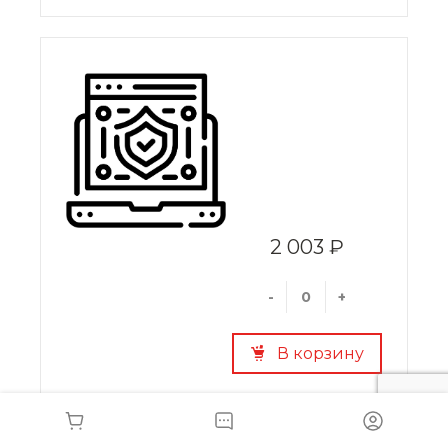
2 003 ₽
-
+
В корзину
Kaspersky Endpoint Security Cloud,
User