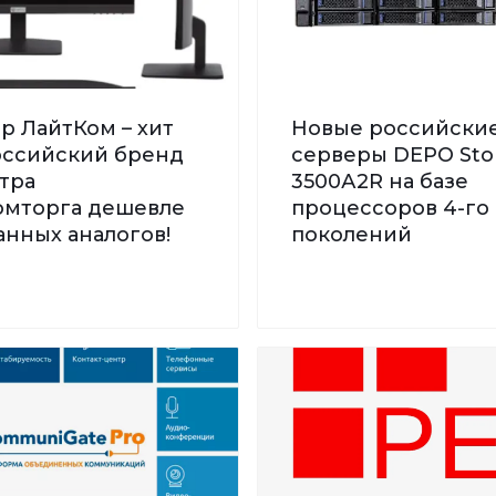
р ЛайтКом – хит
Новые российски
Российский бренд
серверы DEPO St
тра
3500А2R на базе
мторга дешевле
процессоров 4-го 
нных аналогов!
поколений