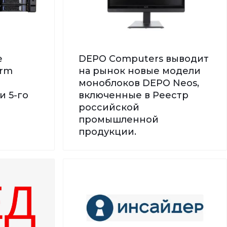
е
DEPO Computers выводит
orm
на рынок новые модели
моноблоков DEPO Neos,
и 5-го
включенные в Реестр
российской
промышленной
продукции.