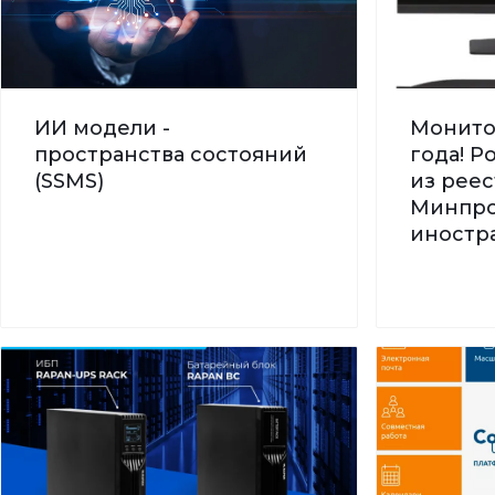
ИИ модели -
Монито
пространства состояний
года! 
(SSMS)
из реес
Минпро
иностра