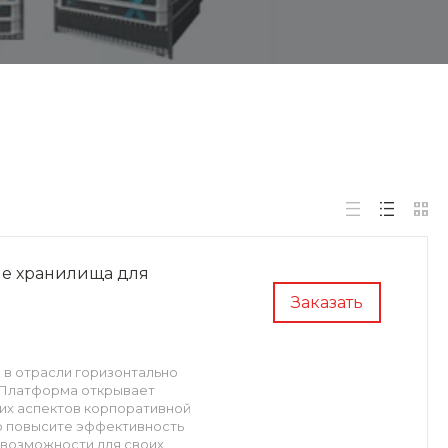
ые хранилища для
Заказать
в отрасли горизонтально
 Платформа открывает
их аспектов корпоративной
ро повысите эффективность
 возможности для своих