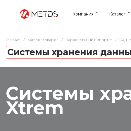
Компания
Каталог
Главная
/
Каталог товаров
/
Параллельный импорт
/
СХД
Системы хранения данны
Системы хр
Xtrem