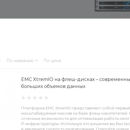
По названию
По цене
EMC XtremIO на флеш-дисках – современн
больших объемов данных
Платформа EMC XtremIO представляют собой первый 
масштабируемый массив на базе флеш-накопителей.
отличные возможности для оптимизации работы мног
IT-инфраструктуры. Используя это решение вы быст
и увеличите скорость реагирования. Откройте новые