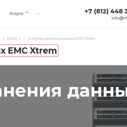
+7 (812) 448 
...
Услуги
info@m
/
EMC2
/
Системы хранения данных EMC Xtrem
х EMC Xtrem
анения данн