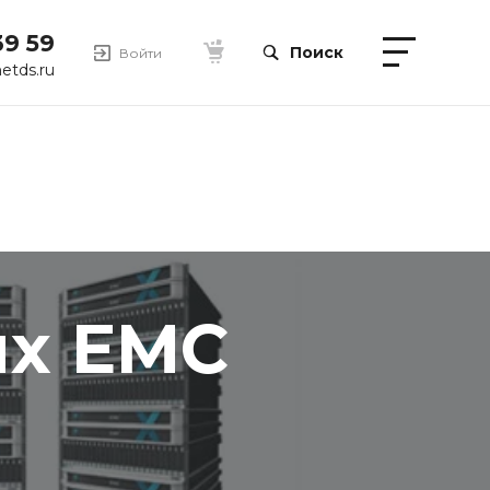
39 59
Поиск
Войти
etds.ru
ых EMC