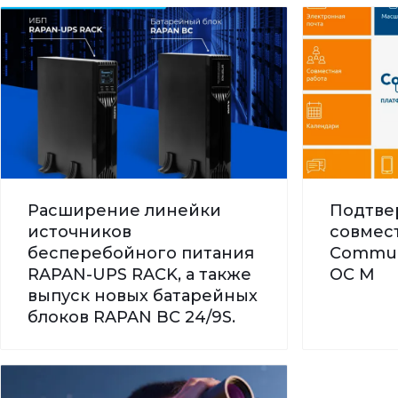
Расширение линейки
Подтве
источников
совмес
бесперебойного питания
Commun
RAPAN-UPS RACK, а также
ОС М
выпуск новых батарейных
блоков RAPAN BC 24/9S.