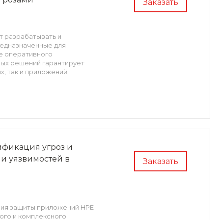
Заказать
т разрабатывать и
редназначенные для
е оперативного
ных решений гарантирует
, так и приложений.
фикация угроз и
 и уязвимостей в
Заказать
ния защиты приложений HPE
ого и комплексного