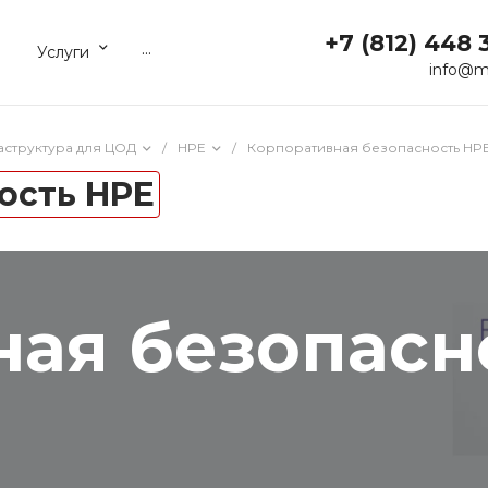
+7 (812) 448 
...
Услуги
info@m
структура для ЦОД
/
HPE
/
Корпоративная безопасность HP
ость HPE
ная безопасн