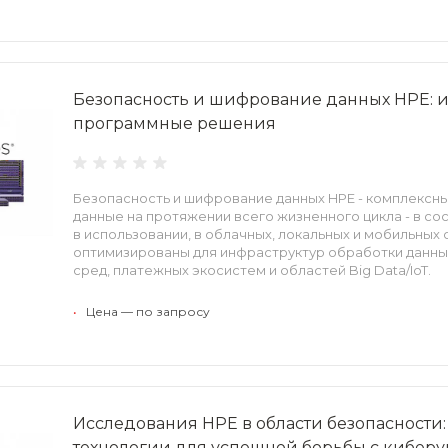
Безопасность и шифрование данных HPE:
программные решения
Безопасность и шифрование данных HPE - комплекс
данные на протяжении всего жизненного цикла - в сос
в использовании, в облачных, локальных и мобильных
оптимизированы для инфраструктур обработки данных
сред, платежных экосистем и областей Big Data/IoT.
•
Цена — по запросу
Исследования HPE в области безопасности
технологии для успешной борьбы с кибер