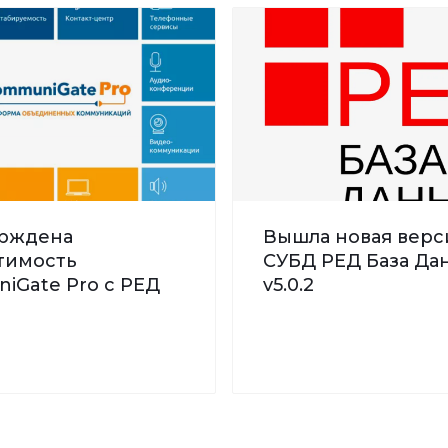
рждена
Вышла новая верс
тимость
СУБД РЕД База Дан
iGate Pro с РЕД
v5.0.2