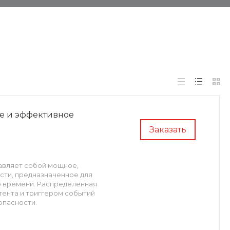
ое и эффективное
Заказать
авляет собой мощное,
ти, предназначенное для
о времени. Распределенная
тента и триггером событий
опасности.