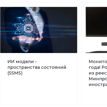
ИИ модели -
Монито
пространства состояний
года! 
(SSMS)
из реес
Минпро
иностра