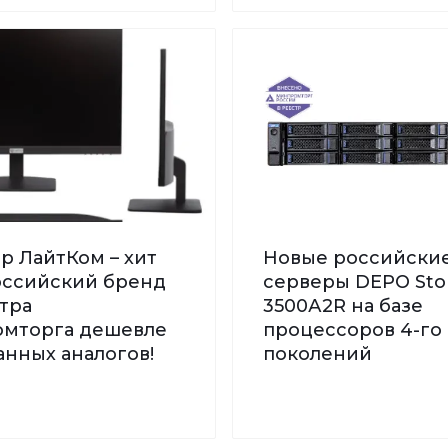
р ЛайтКом – хит
Новые российски
Российский бренд
серверы DEPO St
тра
3500А2R на базе
мторга дешевле
процессоров 4-го 
нных аналогов!
поколений