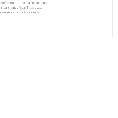
бербезопасности помогают
 меняющейся IT-среде,
йчивый рост бизнеса.