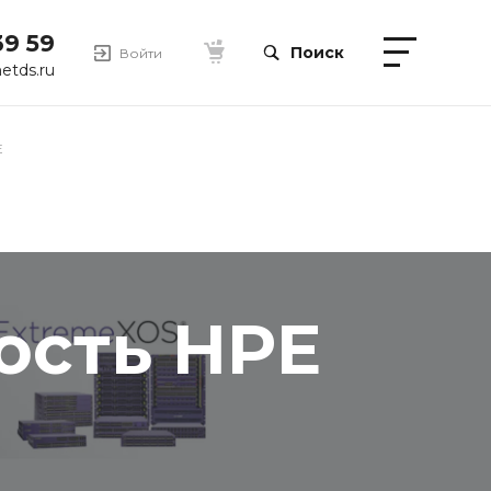
39 59
Поиск
Войти
etds.ru
E
ость HPE