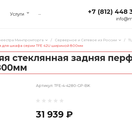
+7 (812) 448 
...
Услуги
info@m
реестра Минпромторга
/
Серверное и Сетевое из России
/
T
я для шкафа серии TFE 42U шириной 800мм
яя стеклянная задняя пер
800мм
Артикул:
TFE-4-4280-GP-BK
31 939 ₽