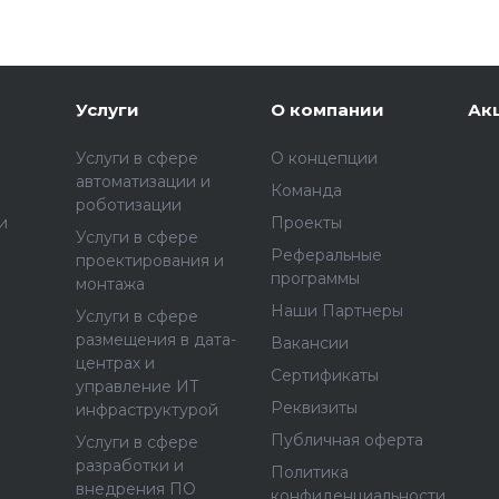
Услуги
О компании
Ак
Услуги в сфере
О концепции
автоматизации и
Команда
роботизации
и
Проекты
Услуги в сфере
Реферальные
проектирования и
программы
монтажа
Наши Партнеры
Услуги в сфере
размещения в дата-
Вакансии
центрах и
Сертификаты
управление ИТ
Реквизиты
инфраструктурой
Публичная оферта
Услуги в сфере
разработки и
Политика
внедрения ПО
конфиденциальности