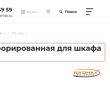
39 59
Поиск
Войти
etds.ru
LK
/
TFE 42U
/
форированная для шкафа