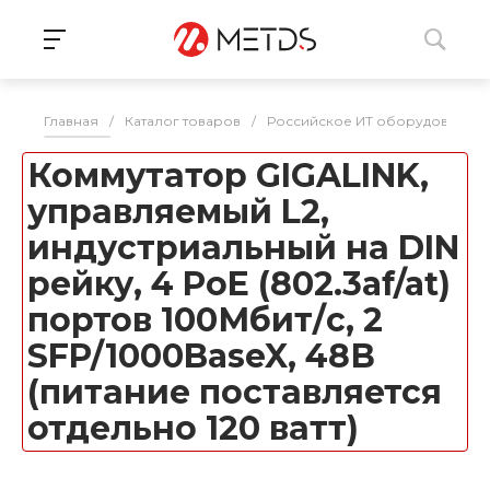
Главная
/
Каталог товаров
/
Российское ИТ оборудование 
Коммутатор GIGALINK,
управляемый L2,
индустриальный на DIN
рейку, 4 PoE (802.3af/at)
портов 100Мбит/с, 2
SFP/1000BaseX, 48В
(питание поставляется
отдельно 120 ватт)