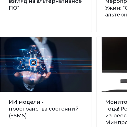
взгляд на альтернативное
меропр
ПО"
Ужин: "
альтер
ИИ модели -
Монито
пространства состояний
года! 
(SSMS)
из реес
Минпро