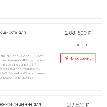
мощность для
2 081 500 ₽
-
+
etra PX надежно защищает
В корзину
спользовании ИБП, которые
и в сеть 1-фазных ИБП
-х фазной электрической
 APC Symetra PX исключает
репадов напряжения.
дежное решение для
219 800 ₽