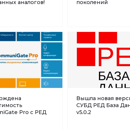
нных аналогов!
поколений
рждена
Вышла новая верс
тимость
СУБД РЕД База Дан
iGate Pro с РЕД
v5.0.2