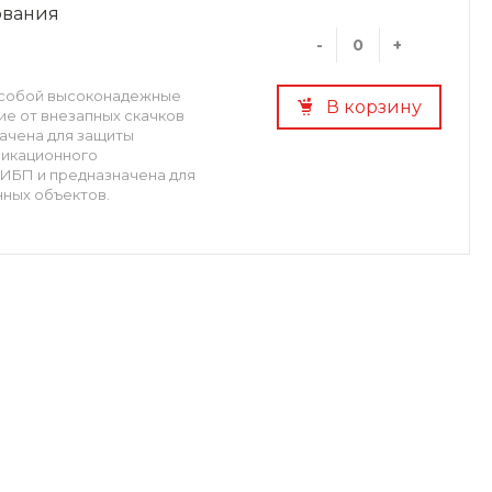
ования
-
+
 собой высоконадежные
В корзину
е от внезапных скачков
ачена для защиты
никационного
ИБП и предназначена для
ных объектов.