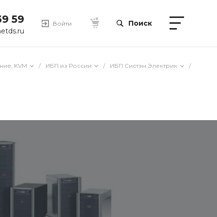
39 59
Поиск
Войти
etds.ru
ние, KVM
/
ИБП из России
/
ИБП Систэм Электрик
/