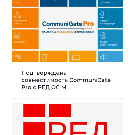
Подтверждена
совместимость CommuniGate
Pro с РЕД ОС М