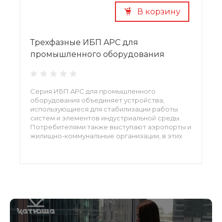
В корзину
Трехфазные ИБП APC для
промышленного оборудования
Серия ИБП APC для промышленного
оборудования объединяет устройства,
использующиеся для стабилизации работы
систем и элементов индустриальной среды.
Потребителями также выступают аэропорты и
жилищно-коммунальные организации, в этих
сферах приходится кстати прочный корпус и
модульная конфигурация ИБП. Модели
работают по принципу двойной
трансформации, они обеспечивают защиту от
перепадов и форс-мажоров.