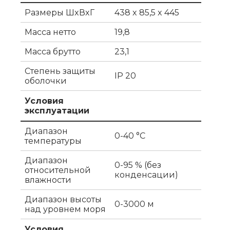
Размеры ШxВxГ
438 x 85,5 x 445
Масса нетто
19,8
Масса брутто
23,1
Степень защиты
IP 20
оболочки
Условия
эксплуатации
Диапазон
0-40 °C
температуры
Диапазон
0-95 % (без
относительной
конденсации)
влажности
Диапазон высоты
0-3000 м
над уровнем моря
Условия