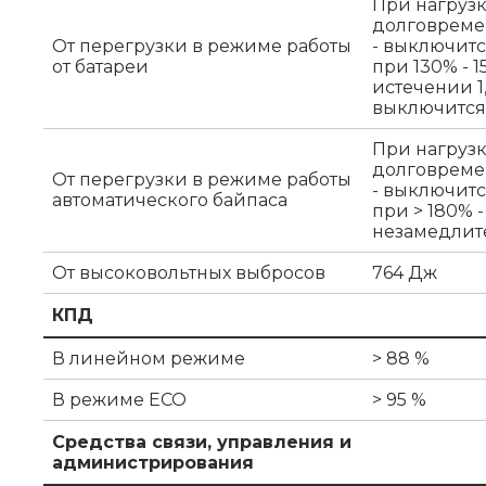
При нагрузк
долговремен
От перегрузки в режиме работы
- выключитс
от батареи
при 130% - 
истечении 1,
выключится 
При нагрузк
долговремен
От перегрузки в режиме работы
- выключитс
автоматического байпаса
при > 180% 
незамедлит
От высоковольтных выбросов
764 Дж
КПД
В линейном режиме
> 88 %
В режиме ECO
> 95 %
Средства связи, управления и
администрирования