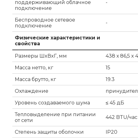
поддерживающий облачное
-
подключение
Беспроводное сетевое
-
подключение
Физические характеристики и
свойства
Размеры ШxВxГ, мм
438 х 86,5 x
Масса нетто, кг
15
Масса брутто, кг
19.3
Охлаждение
принудител
Уровень создаваемого шума
≤ 45 дБ
Тепловыделение при питании
442 BTU/час
от сети
Степень защиты оболочки
IP20