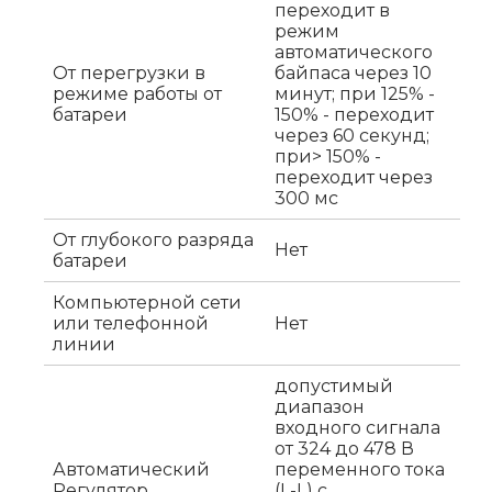
переходит в
режим
автоматического
От перегрузки в
байпаса через 10
режиме работы от
минут; при 125% -
батареи
150% - переходит
через 60 секунд;
при> 150% -
переходит через
300 мс
От глубокого разряда
Нет
батареи
Компьютерной сети
или телефонной
Нет
линии
допустимый
диапазон
входного сигнала
от 324 до 478 В
Автоматический
переменного тока
Регулятор
(L-L) с