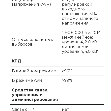
Напряжения (AVR)
регулировкой
выходного
напряжения <1%
от номинального
напряжения
"IEC 61000-4-5:2014
межлинейное:
От высоковольтных
уровень 4, 2.0 кВ
выбросов
линия-земля:
уровень 4, 4.0 кВ"
КПД
В линейном режиме
>96%
В режиме AVR
>99%
Средства связи,
управления и
администрирования
Связь с ПК
нет