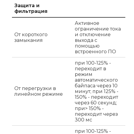
Защита и
фильтрация
Активное
ограничение тока
От короткого
и отключение
замыкания
выхода с
помощью
встроенного ПО
при 100-125% -
переходит в
режим
автоматического
байпаса через 10
От перегрузки в
минут; при 125% -
линейном режиме
150% - переходит
через 60 секунд;
при> 150% -
переходит через
300 мс
при 100-125% -