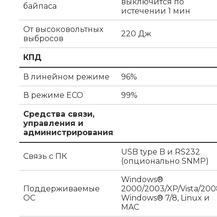
выключится по
байпаса
истечении 1 мин
От высоковольтных
220 Дж
выбросов
КПД
В линейном режиме
96%
В режиме ECO
99%
Средства связи,
управления и
администрирования
USB type B и RS232
Связь с ПК
(опционально SNMP)
Windows®
Поддерживаемые
2000/2003/XP/Vista/200
ОС
Windows® 7/8, Linux и
MAC