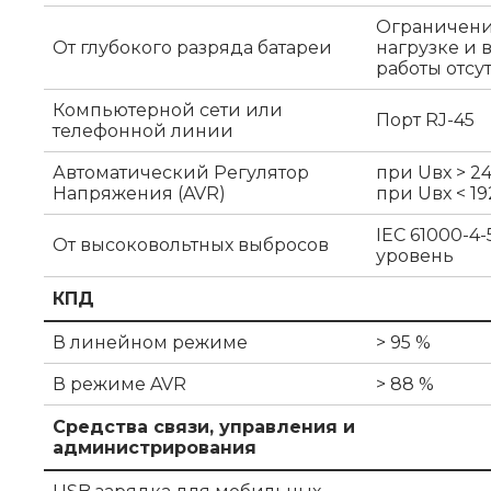
Ограничени
От глубокого разряда батареи
нагрузке и
работы отсу
Компьютерной сети или
Порт RJ-45
телефонной линии
Автоматический Регулятор
при Uвх > 24
Напряжения (AVR)
при Uвх < 19
IEC 61000-4
От высоковольтных выбросов
уровень
КПД
В линейном режиме
> 95 %
В режиме AVR
> 88 %
Средства связи, управления и
администрирования