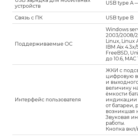
USB зарядка для мобильных
USB type A — 
устройств
Связь с ПК
USB type B
Windows ser
2003/2008/20
Linux, Linux 
Поддерживаемые ОС
IBM Aix 4.3x/5
FreeBSD, Un
до 10.6, MAC 
ЖКИ с подс
цифровую в
и выходного
величину на
ёмкости бат
Интерфейс пользователя
индикации п
от батареи,
возникшая 
Звуковая и
работы.
Кнопка вкл/