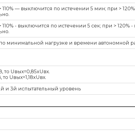
> 110% — выключится по истечении 5 мин; при > 120
ьно.
 110% - выключится по истечении 5 сек; при > 120% 
ьно.
о минимальной нагрузке и времени автономной ра
В, то Uвых=0,85xUвх.
, то Uвых=1,18xUвх.
: 2й и 3й испытательный уровень