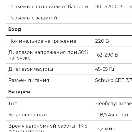
Разъемы с питанием от батареи
IEC 320 C13 — 
Разъемы с защитой
-
Вход
Номинальное напряжение
220 В
Диапазон напряжения при 50%
162-290 В
нагрузке
Диапазон частоты
45-65 Гц
Разъем питания
Schuko CEE 7/
Батареи
Тип
Необслуживае
Установленные
12В/7Ач х 1 шт
Время автономной работы ПК с
12,2 мин
17" монитором