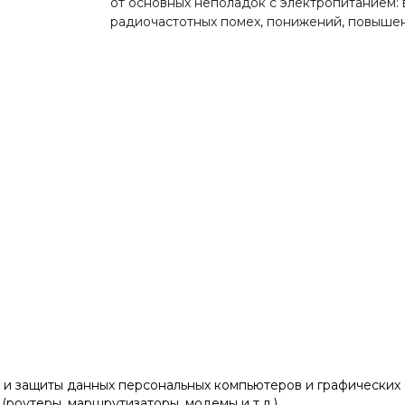
от основных неполадок с электропитанием: 
радиочастотных помех, понижений, повышен
и защиты данных персональных компьютеров и графических 
роутеры, маршрутизаторы, модемы и т.д.).