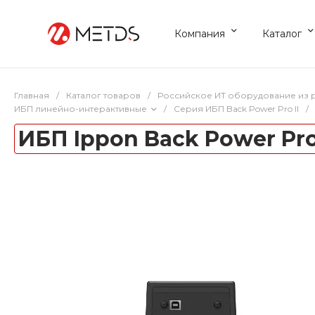
Компания
Каталог
Главная
/
Каталог товаров
/
Российское ИТ оборудование из 
ИБП линейно-интерактивные
/
Серия ИБП Back Power Pro II
/
ИБП Ippon Back Power Pro 