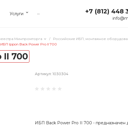
+7 (812) 448 
...
Услуги
info@m
реестра Минпромторга
/
Российские ИБП, монтажное оборудова
ИБП Ippon Back Power Pro II 700
II 700
Артикул:
1030304
ИБП Back Power Pro II 700 - предназначен