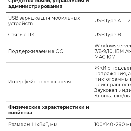
Средства связи, управления и
администрирования
USB зарядка для мобильных
USB type A — 2шт
устройств
Связь с ПК
USB type B
Windows server 
Поддерживаемые ОС
7/8/9/10, IBM Ai
MAC 10.7
ЖКИ с подсве
напряжения, а
пиктограммы и
Интерфейс пользователя
неисправность
Звуковая инд
Кнопка вкл/вы
Физические характеристики и
свойства
Размеры ШxВxГ, мм
100×140×290 м