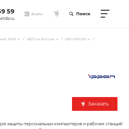
39 59
Поиск
Войти
etds.ru
ние, KVM
/
ИБП из России
/
ИБП IPPON
/
Заказать
 для защиты персональных компьютеров и рабочих станций