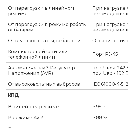
От перегрузки в линейном
При нагрузке 
режиме
незамедлител
От перегрузки в режиме работы
При нагрузке >
от батареи
незамедлител
От глубокого разряда батареи
Ограничения п
Компьютерной сети или
Порт RJ-45
телефонной линии
Автоматический Регулятор
при Uвх > 242 
Напряжения (AVR)
при Uвх < 192 В
От высоковольтных выбросов
IEC 61000-4-5
КПД
В линейном режиме
> 95 %
В режиме AVR
> 88 %