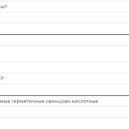
4шт
7P
мые герметичные свинцово-кислотные