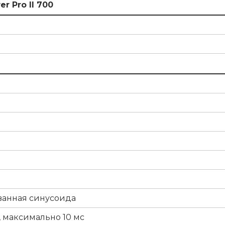
r Pro II 700
анная синусоида
, максимально 10 мс