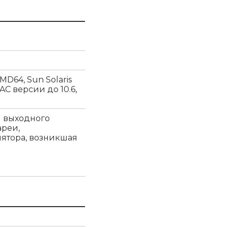
MD64, Sun Solaris
 MAC версии до 10.6,
и выходного
ареи,
лятора, возникшая