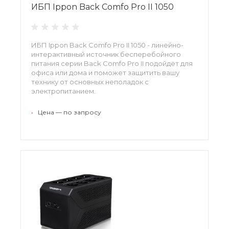
ИБП Ippon Back Comfo Pro II 1050
ИБП Ippon Back Comfo Pro II 1050 - линейно-
интерактивный источник бесперебойного
питания серии Back Comfo Pro II подойдёт для
офиса или дома и поможет защитить вашу
технику от основных неполадок с
электропитанием.
•
Цена — по запросу