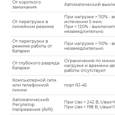
От короткого
Автоматический выкл
замыкания
При нагрузке > 110% - 
От перегрузки в
истечении 5 мин;
линейном режиме
При > 120% - выключит
незамедлительно
От перегрузки в
При нагрузке > 110% -
режиме работы от
незамедлительно
батареи
Ограничения по мини
От глубокого разряда
нагрузке и времени а
батареи
работы отсутствуют
Компьютерной сети
или телефонной
порт RJ-45
линии
Автоматический
При Uвх > 242 В, Uвых=
Регулятор
При Uвх < 198 В, Uвых=1
Напряжения (AVR)