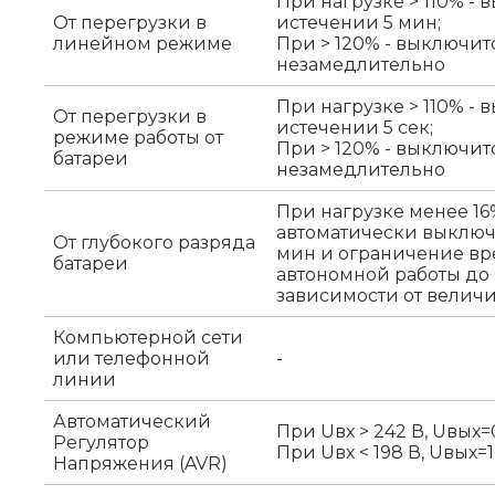
При нагрузке > 110% - 
От перегрузки в
истечении 5 мин;
линейном режиме
При > 120% - выключит
незамедлительно
При нагрузке > 110% - 
От перегрузки в
истечении 5 сек;
режиме работы от
При > 120% - выключит
батареи
незамедлительно
При нагрузке менее 16
автоматически выключ
От глубокого разряда
мин и ограничение в
батареи
автономной работы до 
зависимости от велич
Компьютерной сети
или телефонной
-
линии
Автоматический
При Uвх > 242 В, Uвых=
Регулятор
При Uвх < 198 В, Uвых=1
Напряжения (AVR)