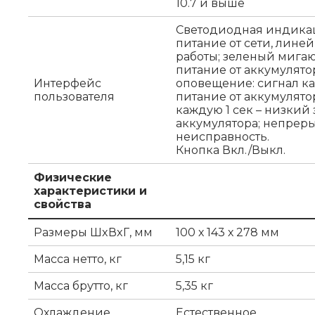
10.7 и выше
Светодиодная индикац
питание от сети, лин
работы; зеленый мига
питание от аккумулято
Интерфейс
оповещение: сигнал ка
пользователя
питание от аккумулято
каждую 1 сек – низкий
аккумулятора; непрер
неисправность.
Кнопка Вкл./Выкл.
Физические
характеристики и
свойства
Размеры ШxВxГ, мм
100 х 143 х 278 мм
Масса нетто, кг
5,15 кг
Масса брутто, кг
5,35 кг
Охлаждение
Естественное