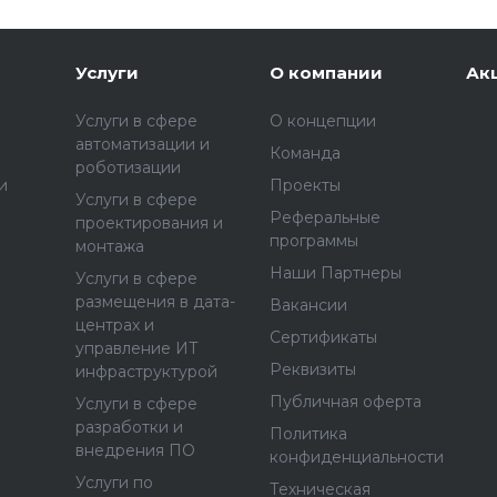
Услуги
О компании
Ак
Услуги в сфере
О концепции
автоматизации и
Команда
роботизации
и
Проекты
Услуги в сфере
Реферальные
проектирования и
программы
монтажа
Наши Партнеры
Услуги в сфере
размещения в дата-
Вакансии
центрах и
Сертификаты
управление ИТ
Реквизиты
инфраструктурой
Публичная оферта
Услуги в сфере
разработки и
Политика
внедрения ПО
конфиденциальности
Услуги по
Техническая