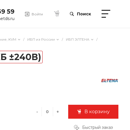
39 59
Поиск
Войти
etds.ru
ние, KVM
/
ИБП из России
/
ИБП ЭЛТЕНА
/
КБ ±240В)
В корзину
-
+
Быстрый заказ