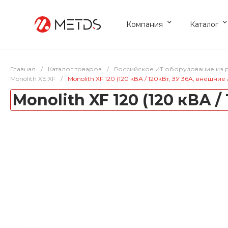
Компания
Каталог
Главная
/
Каталог товаров
/
Российское ИТ оборудование из 
Monolith XE,XF
/
Monolith XF 120 (120 кВА / 120кВт, ЗУ 36А, внешни
Monolith XF 120 (120 кВА 