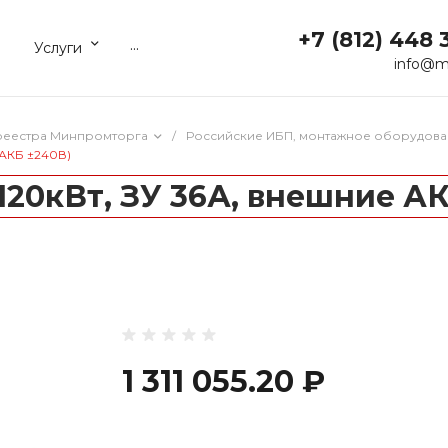
+7 (812) 448 
...
Услуги
info@m
реестра Минпромторга
/
Российские ИБП, монтажное оборудова
е АКБ ±240В)
/ 120кВт, ЗУ 36А, внешние А
1 311 055.20 ₽