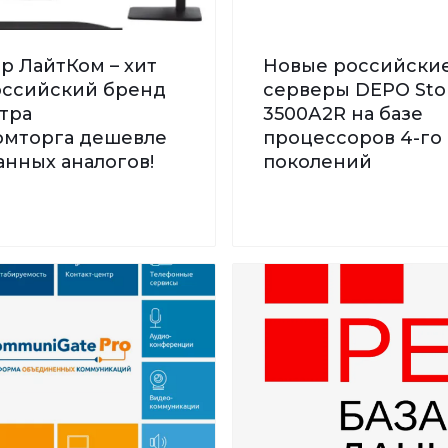
р ЛайтКом – хит
Новые российски
Российский бренд
серверы DEPO St
тра
3500А2R на базе
мторга дешевле
процессоров 4-го 
нных аналогов!
поколений