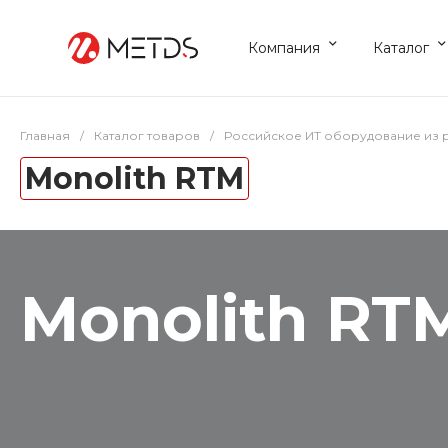
Компания
Каталог
Главная
/
Каталог товаров
/
Российское ИТ оборудование из 
Monolith RTM
Monolith RT