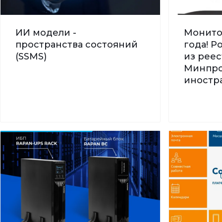
ИИ модели -
Монито
пространства состояний
года! 
(SSMS)
из реес
Минпро
иностра