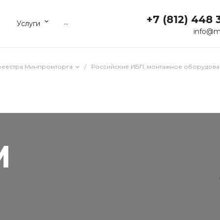
+7 (812) 448 
...
Услуги
info@m
реестра Минпромторга
/
Российские ИБП, монтажное оборудова
M