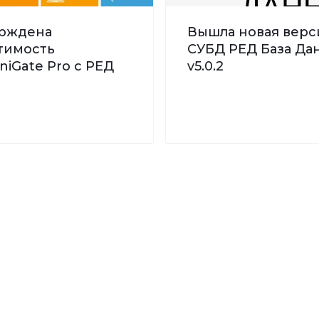
рждена
Вышла новая верс
тимость
СУБД РЕД База Дан
iGate Pro с РЕД
v5.0.2