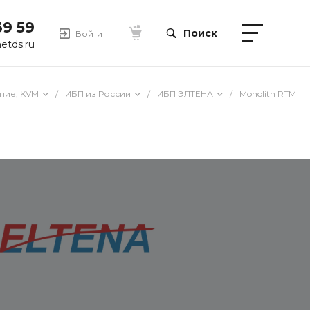
39 59
Поиск
Войти
etds.ru
ние, KVM
/
ИБП из России
/
ИБП ЭЛТЕНА
/
Monolith RTM