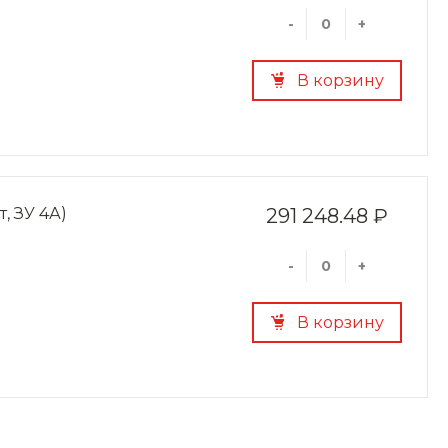
-
+
В корзину
, ЗУ 4А)
291 248.48 ₽
-
+
В корзину