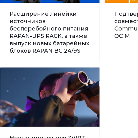
Расширение линейки
Подтве
источников
совмес
бесперебойного питания
Commun
RAPAN-UPS RACK, а также
ОС М
выпуск новых батарейных
блоков RAPAN BC 24/9S.